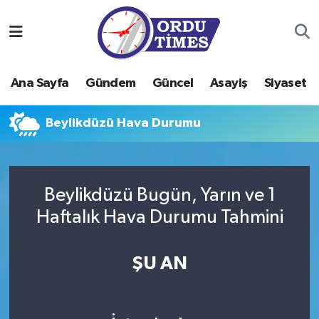
Ana Sayfa
Ordu Nöbetçi Eczaneler
Ana Sayfa
Gündem
Güncel
Asayiş
Siyaset
Gündem
Ordu Hava Durumu
Beylikdüzü Hava Durumu
Güncel
Ordu Namaz Vakitleri
Asayiş
Ordu Trafik Yoğunluk Haritası
Beylikdüzü Bugün, Yarın ve 1
Siyaset
Süper Lig Puan Durumu ve Fikstür
Haftalık Hava Durumu Tahmini
Eğitim
Tüm Manşetler
ŞU AN
Ekonomi
Son Dakika Haberleri
Sağlık
Haber Arşivi