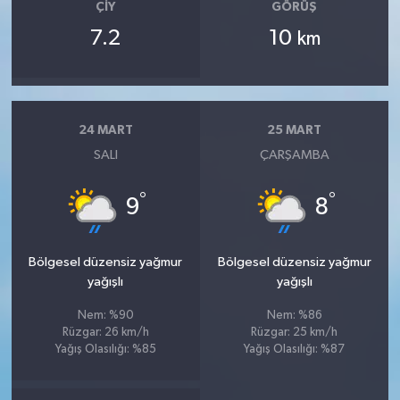
ÇIY
GÖRÜŞ
7.2
10
km
24 MART
25 MART
SALI
ÇARŞAMBA
°
°
9
8
Bölgesel düzensiz yağmur
Bölgesel düzensiz yağmur
yağışlı
yağışlı
Nem: %90
Nem: %86
Rüzgar: 26 km/h
Rüzgar: 25 km/h
Yağış Olasılığı: %85
Yağış Olasılığı: %87