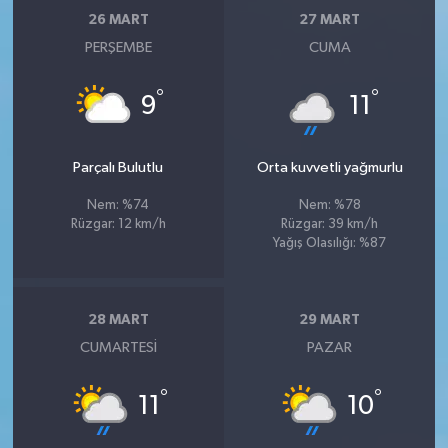
26 MART
27 MART
PERŞEMBE
CUMA
°
°
9
11
Parçalı Bulutlu
Orta kuvvetli yağmurlu
Nem: %74
Nem: %78
Rüzgar: 12 km/h
Rüzgar: 39 km/h
Yağış Olasılığı: %87
28 MART
29 MART
CUMARTESI
PAZAR
°
°
11
10