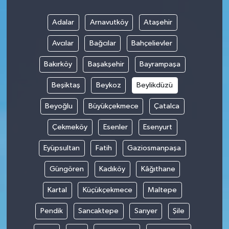
Adalar
Arnavutköy
Ataşehir
Avcılar
Bağcılar
Bahçelievler
Bakırköy
Başakşehir
Bayrampaşa
Beşiktaş
Beykoz
Beylikdüzü
Beyoğlu
Büyükçekmece
Çatalca
Çekmeköy
Esenler
Esenyurt
Eyüpsultan
Fatih
Gaziosmanpaşa
Güngören
Kadıköy
Kâğıthane
Kartal
Küçükçekmece
Maltepe
Pendik
Sancaktepe
Sarıyer
Şile