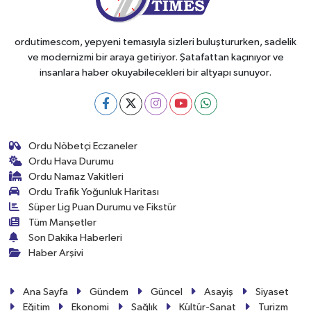
ordutimescom, yepyeni temasıyla sizleri buluştururken, sadelik
ve modernizmi bir araya getiriyor. Şatafattan kaçınıyor ve
insanlara haber okuyabilecekleri bir altyapı sunuyor.
Ordu Nöbetçi Eczaneler
Ordu Hava Durumu
Ordu Namaz Vakitleri
Ordu Trafik Yoğunluk Haritası
Süper Lig Puan Durumu ve Fikstür
Tüm Manşetler
Son Dakika Haberleri
Haber Arşivi
Ana Sayfa
Gündem
Güncel
Asayiş
Siyaset
Eğitim
Ekonomi
Sağlık
Kültür-Sanat
Turizm