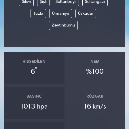
Silivri
Şişli
Sultanbeyli
Sultangazi
Tuzla
Ümraniye
Üsküdar
Zeytinburnu
HISSEDILEN
NEM
°
6
%100
BASINÇ
RÜZGAR
1013
16
hpa
km/s