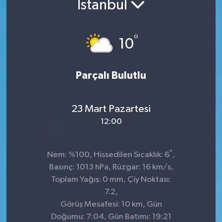
İstanbul
Kültür-Sanat
°
10
Turizm
Yaşam
Parçalı Bulutlu
Spor
23 Mart Pazartesi
12:00
°
Nem: %100, Hissedilen Sıcaklık: 6
,
Basınç: 1013 hPa, Rüzgar: 16 km/s,
Toplam Yağış: 0 mm, Çiy Noktası:
7.2,
Görüş Mesafesi: 10 km, Gün
Doğumu: 7:04, Gün Batımı: 19:21