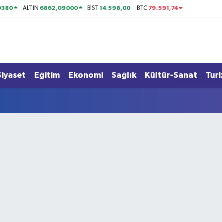
0380
6862,09000
14.598,00
79.591,74
ALTIN
BİST
BTC
Siyaset
Eğitim
Ekonomi
Sağlık
Kültür-Sanat
Tur