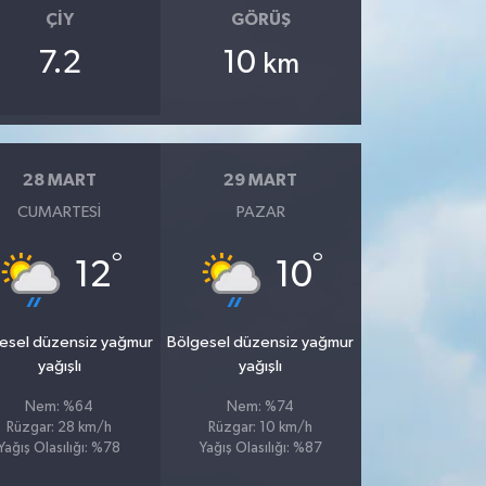
ÇIY
GÖRÜŞ
7.2
10
km
28 MART
29 MART
CUMARTESI
PAZAR
°
°
12
10
esel düzensiz yağmur
Bölgesel düzensiz yağmur
yağışlı
yağışlı
Nem: %64
Nem: %74
Rüzgar: 28 km/h
Rüzgar: 10 km/h
Yağış Olasılığı: %78
Yağış Olasılığı: %87