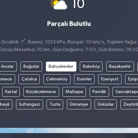
°
10
Parçalı Bulutlu
°
Sıcaklık: 7
, Basınç: 1013 hPa, Rüzgar: 10 km/s, Toplam Yağış:
Görüş Mesafesi: 10 km, Gün Doğumu: 7:03, Gün Batımı: 19:2
Avcılar
Bağcılar
Bahçelievler
Bakırköy
Başakşehir
kmece
Çatalca
Çekmeköy
Esenler
Esenyurt
Eyüp
Kartal
Küçükçekmece
Maltepe
Pendik
Sancaktep
beyli
Sultangazi
Tuzla
Ümraniye
Üsküdar
Zeytin