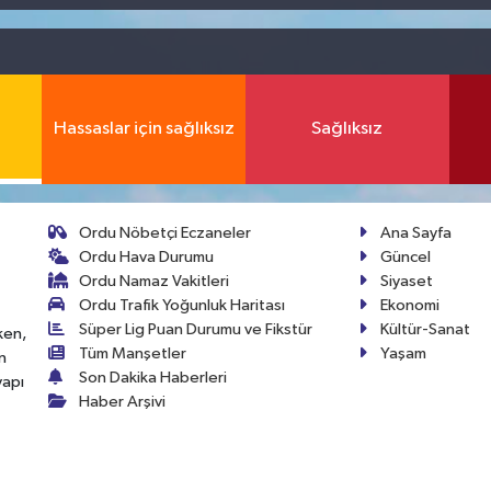
Hassaslar için sağlıksız
Sağlıksız
Ordu Nöbetçi Eczaneler
Ana Sayfa
Ordu Hava Durumu
Güncel
Ordu Namaz Vakitleri
Siyaset
Ordu Trafik Yoğunluk Haritası
Ekonomi
Süper Lig Puan Durumu ve Fikstür
Kültür-Sanat
ken,
Tüm Manşetler
Yaşam
n
Son Dakika Haberleri
yapı
Haber Arşivi