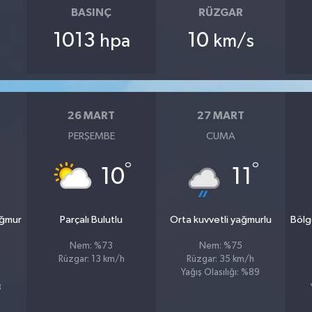
BASINÇ
RÜZGAR
1013
10
hpa
km/s
26 MART
27 MART
PERŞEMBE
CUMA
°
°
10
11
ağmur
Parçalı Bulutlu
Orta kuvvetli yağmurlu
Bölg
Nem: %73
Nem: %75
Rüzgar: 13 km/h
Rüzgar: 35 km/h
Yağış Olasılığı: %89
8