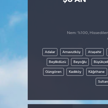
Kültür-Sanat
Turizm
Nem: %100, Hissedilen 
Yaşam
Spor
Adalar
Arnavutköy
Ataşehir
Beylikdüzü
Beyoğlu
Büyükçe
Güngören
Kadıköy
Kâğıthane
Sultan