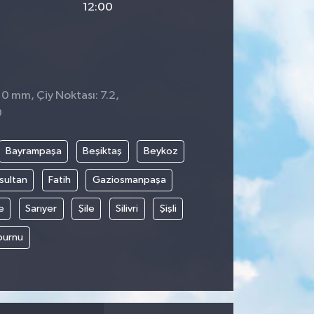
12:00
 0 mm, Çiy Noktası: 7.2,
0
Bayrampaşa
Beşiktaş
Beykoz
sultan
Fatih
Gaziosmanpaşa
e
Sarıyer
Şile
Silivri
Şişli
burnu