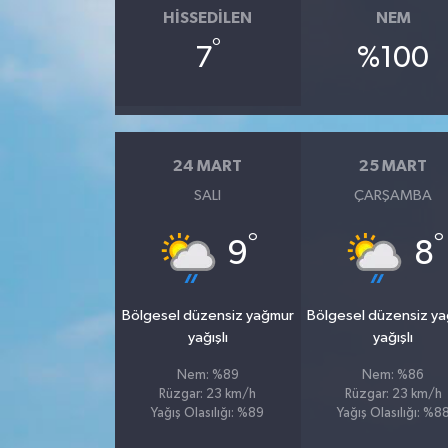
HISSEDILEN
NEM
°
7
%100
24 MART
25 MART
SALI
ÇARŞAMBA
°
°
9
8
Bölgesel düzensiz yağmur
Bölgesel düzensiz y
yağışlı
yağışlı
Nem: %89
Nem: %86
Rüzgar: 23 km/h
Rüzgar: 23 km/h
Yağış Olasılığı: %89
Yağış Olasılığı: %8