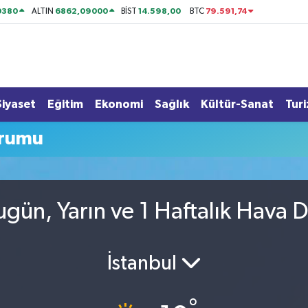
0380
6862,09000
14.598,00
79.591,74
ALTIN
BİST
BTC
Siyaset
Eğitim
Ekonomi
Sağlık
Kültür-Sanat
Tur
urumu
ugün, Yarın ve 1 Haftalık Hava
İstanbul