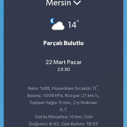
Mersin
Kültür-Sanat
°
14
Turizm
Yaşam
Parçalı Bulutlu
Spor
22 Mart Pazar
23:30
°
Nem: %88, Hissedilen Sıcaklık: 11
,
Basınç: 1008 hPa, Rüzgar: 21 km/s,
Toplam Yağış: 0 mm, Çiy Noktası:
6.7,
Görüş Mesafesi: 10 km, Gün
Doğumu: 6:42, Gün Batımı: 18:55