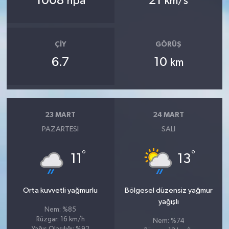
1008
21
hpa
km/s
ÇIY
GÖRÜŞ
6.7
10
km
23 MART
24 MART
PAZARTESI
SALI
°
°
11
13
Orta kuvvetli yağmurlu
Bölgesel düzensiz yağmur
yağışlı
Nem: %85
Rüzgar: 16 km/h
Nem: %74