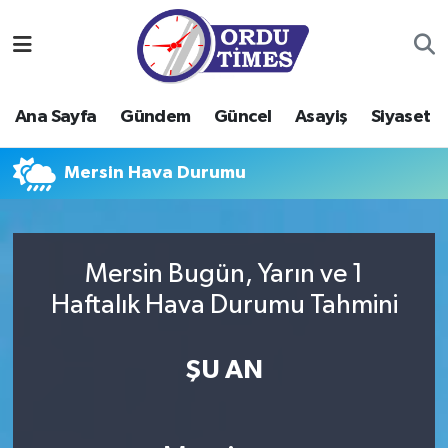
Ana Sayfa
Ordu Nöbetçi Eczaneler
Ana Sayfa
Gündem
Güncel
Asayiş
Siyaset
Gündem
Ordu Hava Durumu
Mersin Hava Durumu
Güncel
Ordu Namaz Vakitleri
Asayiş
Ordu Trafik Yoğunluk Haritası
Mersin Bugün, Yarın ve 1
Siyaset
Süper Lig Puan Durumu ve Fikstür
Haftalık Hava Durumu Tahmini
Eğitim
Tüm Manşetler
ŞU AN
Ekonomi
Son Dakika Haberleri
Sağlık
Haber Arşivi