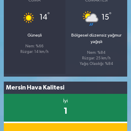
CUMA
CUMARTESI
°
°
14
15
Güneşli
Bölgesel düzensiz yağmur
yağışlı
Nem: %66
Rüzgar: 14 km/h
Nem: %84
Rüzgar: 25 km/h
Yağış Olasılığı: %84
Mersin Hava Kalitesi
İyi
1