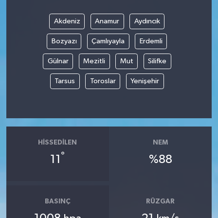
Akdeniz
Anamur
Aydıncık
Bozyazı
Çamlıyayla
Erdemli
Gülnar
Mezitli
Mut
Silifke
Tarsus
Toroslar
Yenişehir
HISSEDILEN
NEM
°
11
%88
BASINÇ
RÜZGAR