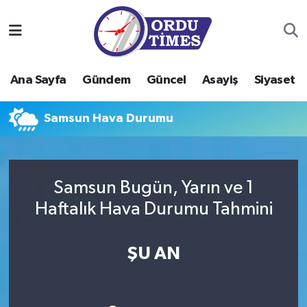
Ana Sayfa
Ordu Nöbetçi Eczaneler
Ana Sayfa
Gündem
Güncel
Asayiş
Siyaset
Gündem
Ordu Hava Durumu
Samsun Hava Durumu
Güncel
Ordu Namaz Vakitleri
Asayiş
Ordu Trafik Yoğunluk Haritası
Samsun Bugün, Yarın ve 1
Siyaset
Süper Lig Puan Durumu ve Fikstür
Haftalık Hava Durumu Tahmini
Eğitim
Tüm Manşetler
ŞU AN
Ekonomi
Son Dakika Haberleri
Sağlık
Haber Arşivi