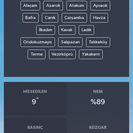
Alaçam
Asarcık
Atakum
Ayvacık
Bafra
Canik
Çarşamba
Havza
İlkadım
Kavak
Ladik
Ondokuzmayıs
Salıpazarı
Tekkeköy
Terme
Vezirköprü
Yakakent
HISSEDILEN
NEM
°
9
%89
BASINÇ
RÜZGAR