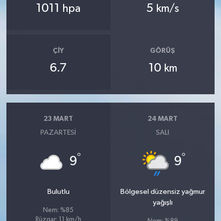
1011
5
hpa
km/s
ÇIY
GÖRÜŞ
6.7
10
km
23 MART
24 MART
PAZARTESI
SALI
°
°
9
9
Bulutlu
Bölgesel düzensiz yağmur
yağışlı
Nem: %85
Rüzgar: 11 km/h