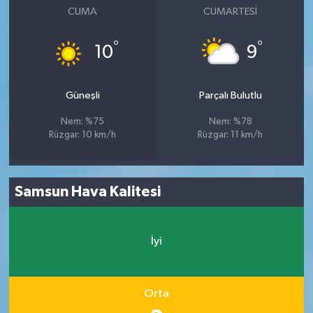
CUMA
CUMARTESI
°
°
10
9
Güneşli
Parçalı Bulutlu
Nem: %75
Nem: %78
Rüzgar: 10 km/h
Rüzgar: 11 km/h
Samsun Hava Kalitesi
İyi
Orta