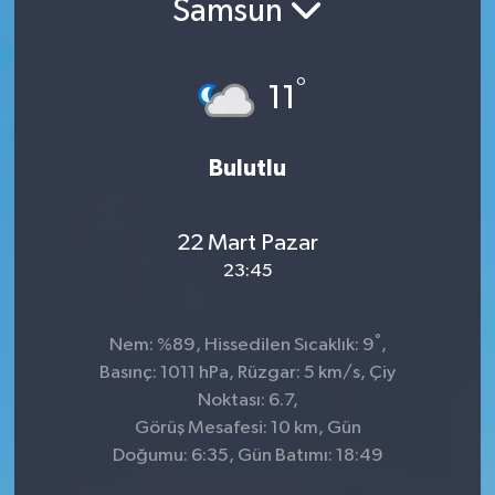
Samsun
Kültür-Sanat
°
11
Turizm
Yaşam
Bulutlu
Spor
22 Mart Pazar
23:45
°
Nem: %89, Hissedilen Sıcaklık: 9
,
Basınç: 1011 hPa, Rüzgar: 5 km/s, Çiy
Noktası: 6.7,
Görüş Mesafesi: 10 km, Gün
Doğumu: 6:35, Gün Batımı: 18:49