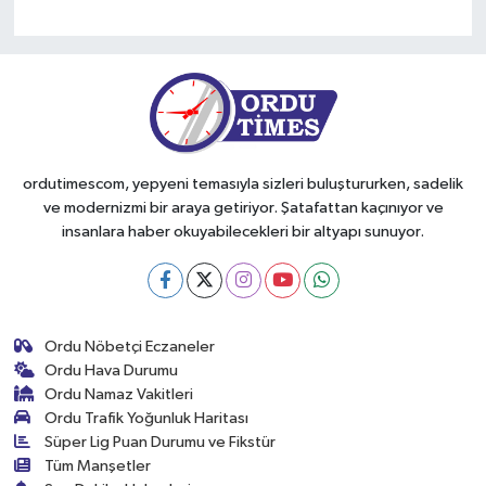
Kültür-Sanat
Turizm
Yaşam
ordutimescom, yepyeni temasıyla sizleri buluştururken, sadelik
Spor
ve modernizmi bir araya getiriyor. Şatafattan kaçınıyor ve
insanlara haber okuyabilecekleri bir altyapı sunuyor.
Ordu Nöbetçi Eczaneler
Ordu Hava Durumu
Ordu Namaz Vakitleri
Ordu Trafik Yoğunluk Haritası
Süper Lig Puan Durumu ve Fikstür
Tüm Manşetler