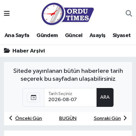
Ana Sayfa
Ordu Nöbetçi Eczaneler
Ana Sayfa
Gündem
Güncel
Asayiş
Siyaset
Gündem
Ordu Hava Durumu
Haber Arşivi
Güncel
Ordu Namaz Vakitleri
Asayiş
Ordu Trafik Yoğunluk Haritası
Sitede yayınlanan bütün haberlere tarih
seçerek bu sayfadan ulaşabilirsiniz
Siyaset
Süper Lig Puan Durumu ve Fikstür
Tarih Seçiniz
ARA
Eğitim
Tüm Manşetler
Ekonomi
Son Dakika Haberleri
Önceki Gün
BUGÜN
Sonraki Gün
Sağlık
Haber Arşivi