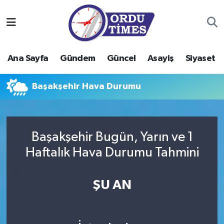
Ana Sayfa
Ordu Nöbetçi Eczaneler
Ana Sayfa
Gündem
Güncel
Asayiş
Siyaset
Gündem
Ordu Hava Durumu
Başakşehir Hava Durumu
Güncel
Ordu Namaz Vakitleri
Asayiş
Ordu Trafik Yoğunluk Haritası
Başakşehir Bugün, Yarın ve 1
Siyaset
Süper Lig Puan Durumu ve Fikstür
Haftalık Hava Durumu Tahmini
Eğitim
Tüm Manşetler
ŞU AN
Ekonomi
Son Dakika Haberleri
Sağlık
Haber Arşivi