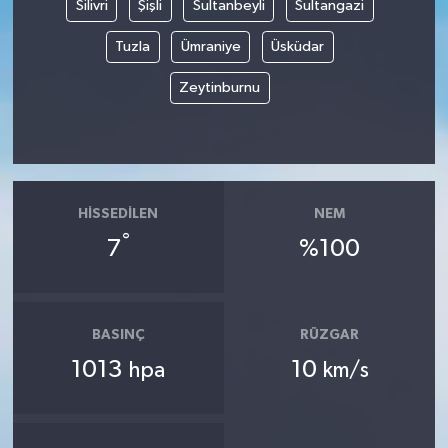
Silivri
Şişli
Sultanbeyli
Sultangazi
Tuzla
Ümraniye
Üsküdar
Zeytinburnu
HISSEDILEN
NEM
°
7
%100
BASINÇ
RÜZGAR
1013
10
hpa
km/s