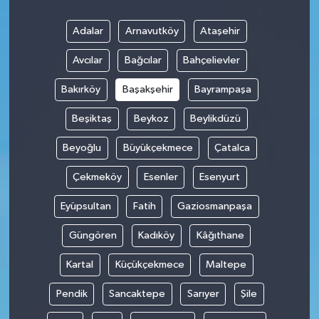
Adalar
Arnavutköy
Ataşehir
Avcılar
Bağcılar
Bahçelievler
Bakırköy
Başakşehir
Bayrampaşa
Beşiktaş
Beykoz
Beylikdüzü
Beyoğlu
Büyükçekmece
Çatalca
Çekmeköy
Esenler
Esenyurt
Eyüpsultan
Fatih
Gaziosmanpaşa
Güngören
Kadıköy
Kâğıthane
Kartal
Küçükçekmece
Maltepe
Pendik
Sancaktepe
Sarıyer
Şile