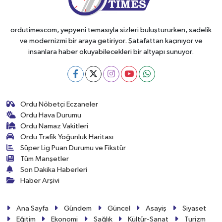
ordutimescom, yepyeni temasıyla sizleri buluştururken, sadelik
ve modernizmi bir araya getiriyor. Şatafattan kaçınıyor ve
insanlara haber okuyabilecekleri bir altyapı sunuyor.
Ordu Nöbetçi Eczaneler
Ordu Hava Durumu
Ordu Namaz Vakitleri
Ordu Trafik Yoğunluk Haritası
Süper Lig Puan Durumu ve Fikstür
Tüm Manşetler
Son Dakika Haberleri
Haber Arşivi
Ana Sayfa
Gündem
Güncel
Asayiş
Siyaset
Eğitim
Ekonomi
Sağlık
Kültür-Sanat
Turizm