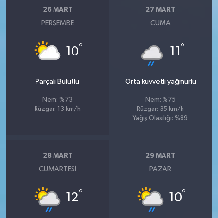
26 MART
27 MART
PERŞEMBE
CUMA
°
°
10
11
Parçalı Bulutlu
Orta kuvvetli yağmurlu
Nem: %73
Nem: %75
Rüzgar: 13 km/h
Rüzgar: 35 km/h
Yağış Olasılığı: %89
28 MART
29 MART
CUMARTESI
PAZAR
°
°
12
10