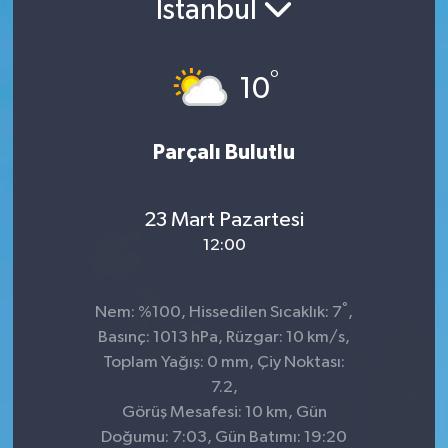
İstanbul
Kültür-Sanat
°
10
Turizm
Yaşam
Parçalı Bulutlu
Spor
23 Mart Pazartesi
12:00
°
Nem: %100, Hissedilen Sıcaklık: 7
,
Basınç: 1013 hPa, Rüzgar: 10 km/s,
Toplam Yağış: 0 mm, Çiy Noktası:
7.2,
Görüş Mesafesi: 10 km, Gün
Doğumu: 7:03, Gün Batımı: 19:20