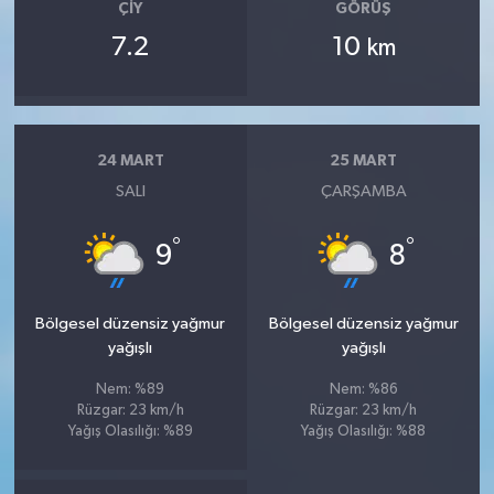
ÇIY
GÖRÜŞ
7.2
10
km
24 MART
25 MART
SALI
ÇARŞAMBA
°
°
9
8
Bölgesel düzensiz yağmur
Bölgesel düzensiz yağmur
yağışlı
yağışlı
Nem: %89
Nem: %86
Rüzgar: 23 km/h
Rüzgar: 23 km/h
Yağış Olasılığı: %89
Yağış Olasılığı: %88