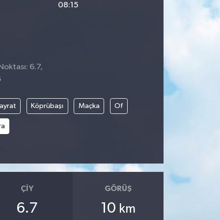
08:15
Noktası: 6.7,
6
ayrat
Köprübaşı
Maçka
Of
ra
ÇIY
GÖRÜŞ
6.7
10
km