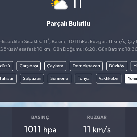
°
11
Parçalı Bulutlu
°
issedilen Sıcaklık: 11
, Basınç: 1011 hPa, Rüzgar: 11 km/s, Çiy 
Görüş Mesafesi: 10 km, Gün Doğumu: 6:20, Gün Batımı: 18:3
kdüzü
Çarşıbaşı
Çaykara
Dernekpazarı
Düzköy
H
tahisar
Şalpazarı
Sürmene
Tonya
Vakfıkebir
Yom
BASINÇ
RÜZGAR
1011
11
hpa
km/s