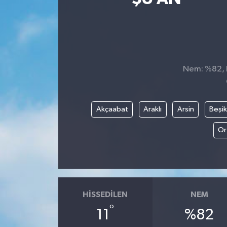
Kültür-Sanat
Turizm
Nem: %82, H
Yaşam
Spor
Akçaabat
Araklı
Arsin
Beşi
Or
HISSEDILEN
NEM
°
11
%82