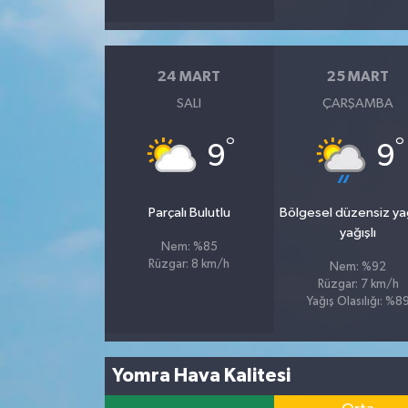
24 MART
25 MART
SALI
ÇARŞAMBA
°
°
9
9
Parçalı Bulutlu
Bölgesel düzensiz y
yağışlı
Nem: %85
Rüzgar: 8 km/h
Nem: %92
Rüzgar: 7 km/h
Yağış Olasılığı: %8
Yomra Hava Kalitesi