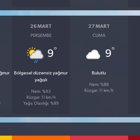
26 MART
27 MART
PERŞEMBE
CUMA
°
°
9
9
ağmur
Bölgesel düzensiz yağmur
Bulutlu
yağışlı
Nem: %88
Rüzgar: 11 km/h
Nem: %93
Rüzgar: 11 km/h
9
Yağış Olasılığı: %89