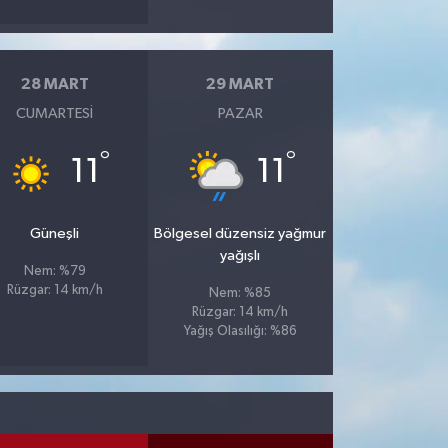
28 MART
29 MART
CUMARTESI
PAZAR
°
°
11
11
Güneşli
Bölgesel düzensiz yağmur
yağışlı
Nem: %79
Rüzgar: 14 km/h
Nem: %85
Rüzgar: 14 km/h
Yağış Olasılığı: %86