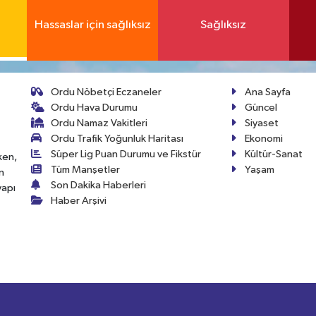
Hassaslar için sağlıksız
Sağlıksız
Ordu Nöbetçi Eczaneler
Ana Sayfa
Ordu Hava Durumu
Güncel
Ordu Namaz Vakitleri
Siyaset
Ordu Trafik Yoğunluk Haritası
Ekonomi
Süper Lig Puan Durumu ve Fikstür
Kültür-Sanat
ken,
Tüm Manşetler
Yaşam
n
Son Dakika Haberleri
yapı
Haber Arşivi