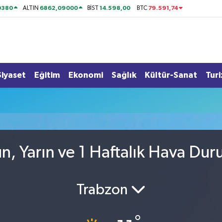
0380
6862,09000
14.598,00
79.591,74
ALTIN
BİST
BTC
Siyaset
Eğitim
Ekonomi
Sağlık
Kültür-Sanat
Tur
, Yarın ve 1 Haftalık Hava Du
Trabzon