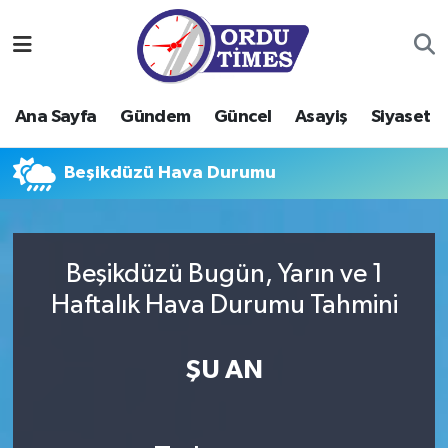
Ana Sayfa
Ordu Nöbetçi Eczaneler
Ana Sayfa
Gündem
Güncel
Asayiş
Siyaset
Gündem
Ordu Hava Durumu
Beşikdüzü Hava Durumu
Güncel
Ordu Namaz Vakitleri
Asayiş
Ordu Trafik Yoğunluk Haritası
Beşikdüzü Bugün, Yarın ve 1
Siyaset
Süper Lig Puan Durumu ve Fikstür
Haftalık Hava Durumu Tahmini
Eğitim
Tüm Manşetler
ŞU AN
Ekonomi
Son Dakika Haberleri
Sağlık
Haber Arşivi