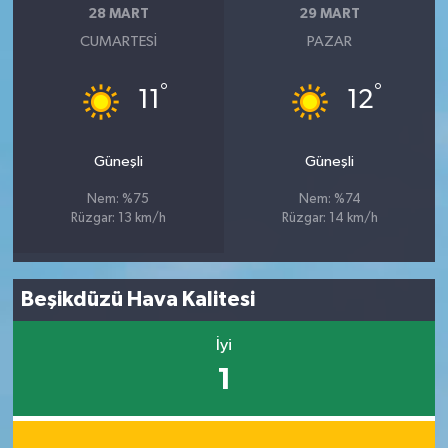
28 MART
29 MART
CUMARTESI
PAZAR
°
°
11
12
Güneşli
Güneşli
Nem: %75
Nem: %74
Rüzgar: 13 km/h
Rüzgar: 14 km/h
Beşikdüzü Hava Kalitesi
İyi
1