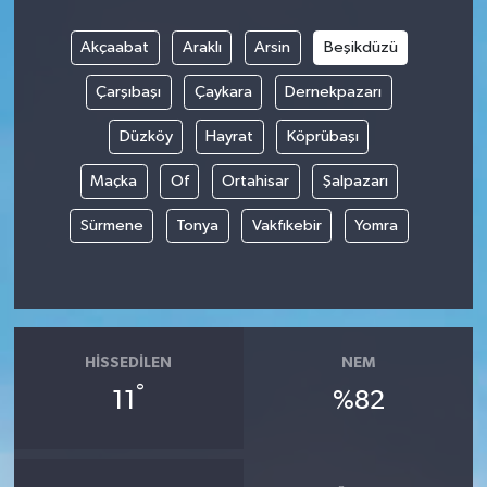
Akçaabat
Araklı
Arsin
Beşikdüzü
Çarşıbaşı
Çaykara
Dernekpazarı
Düzköy
Hayrat
Köprübaşı
Maçka
Of
Ortahisar
Şalpazarı
Sürmene
Tonya
Vakfıkebir
Yomra
HISSEDILEN
NEM
°
11
%82