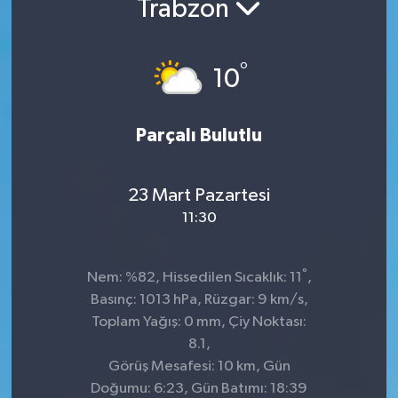
Trabzon
Kültür-Sanat
°
10
Turizm
Yaşam
Parçalı Bulutlu
Spor
23 Mart Pazartesi
11:30
°
Nem: %82, Hissedilen Sıcaklık: 11
,
Basınç: 1013 hPa, Rüzgar: 9 km/s,
Toplam Yağış: 0 mm, Çiy Noktası:
8.1,
Görüş Mesafesi: 10 km, Gün
Doğumu: 6:23, Gün Batımı: 18:39