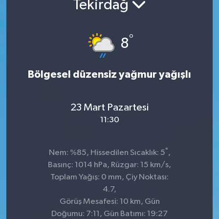
Tekirdağ
Kültür-Sanat
°
8
Turizm
Yaşam
Bölgesel düzensiz yağmur yağışlı
Spor
23 Mart Pazartesi
11:30
°
Nem: %85, Hissedilen Sıcaklık: 5
,
Basınç: 1014 hPa, Rüzgar: 15 km/s,
Toplam Yağış: 0 mm, Çiy Noktası:
4.7,
Görüş Mesafesi: 10 km, Gün
Doğumu: 7:11, Gün Batımı: 19:27