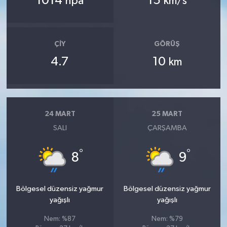
1014
15
hpa
km/s
ÇIY
GÖRÜŞ
4.7
10
km
24 MART
25 MART
SALI
ÇARŞAMBA
°
°
8
9
Bölgesel düzensiz yağmur
Bölgesel düzensiz yağmur
yağışlı
yağışlı
Nem: %87
Nem: %79