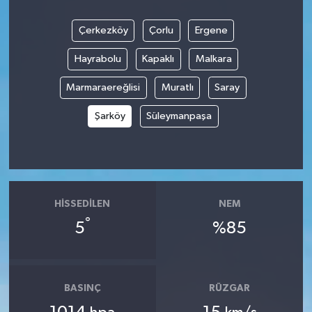
Çerkezköy
Çorlu
Ergene
Hayrabolu
Kapaklı
Malkara
Marmaraereğlisi
Muratlı
Saray
Şarköy
Süleymanpaşa
HISSEDILEN
NEM
°
5
%85
BASINÇ
RÜZGAR