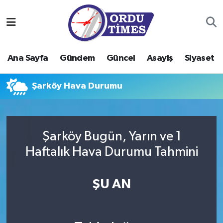
Ana Sayfa
Ordu Nöbetçi Eczaneler
Ana Sayfa
Gündem
Güncel
Asayiş
Siyaset
Gündem
Ordu Hava Durumu
Şarköy Hava Durumu
Güncel
Ordu Namaz Vakitleri
Asayiş
Ordu Trafik Yoğunluk Haritası
Şarköy Bugün, Yarın ve 1
Siyaset
Süper Lig Puan Durumu ve Fikstür
Haftalık Hava Durumu Tahmini
Eğitim
Tüm Manşetler
ŞU AN
Ekonomi
Son Dakika Haberleri
Sağlık
Haber Arşivi