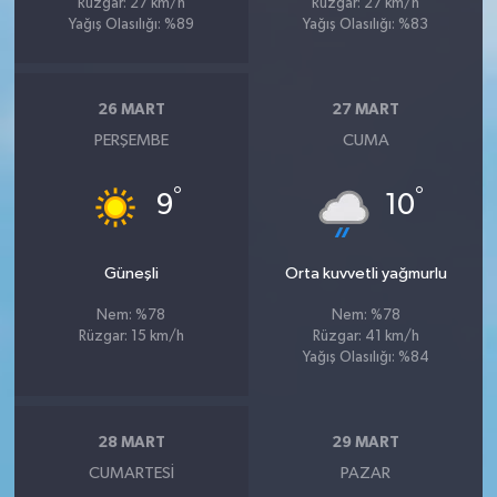
Rüzgar: 27 km/h
Rüzgar: 27 km/h
Yağış Olasılığı: %89
Yağış Olasılığı: %83
26 MART
27 MART
PERŞEMBE
CUMA
°
°
9
10
Güneşli
Orta kuvvetli yağmurlu
Nem: %78
Nem: %78
Rüzgar: 15 km/h
Rüzgar: 41 km/h
Yağış Olasılığı: %84
28 MART
29 MART
CUMARTESI
PAZAR