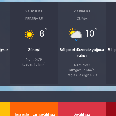
26 MART
27 MART
PERŞEMBE
CUMA
°
°
8
10
ağmur
Güneşli
Bölgesel düzensiz yağmur
Bölg
yağışlı
Nem: %79
Rüzgar: 13 km/h
Nem: %82
Rüzgar: 36 km/h
7
Yağış Olasılığı: %70
Hassaslar için sağlıksız
Sağlıksız