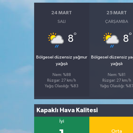
24 MART
25 MART
SALI
ÇARŞAMBA
°
°
8
8
Bölgesel düzensiz yağmur
Bölgesel düzensiz y
yağışlı
yağışlı
Nem: %88
Nem: %81
Rüzgar: 27 km/h
Rüzgar: 27 km/h
Yağış Olasılığı: %83
Yağış Olasılığı: %8
Kapaklı Hava Kalitesi
İyi
Orta