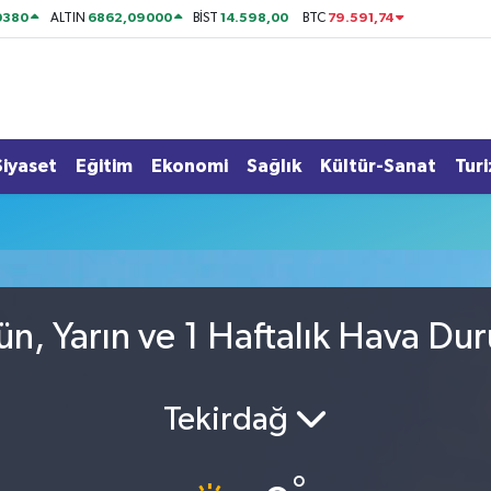
0380
6862,09000
14.598,00
79.591,74
ALTIN
BİST
BTC
Siyaset
Eğitim
Ekonomi
Sağlık
Kültür-Sanat
Tur
u
ün, Yarın ve 1 Haftalık Hava Du
Tekirdağ