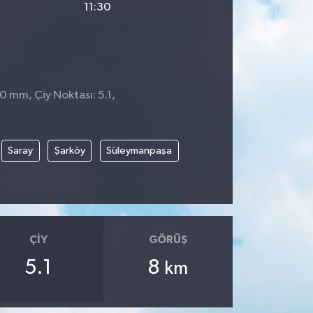
11:30
 0 mm, Çiy Noktası: 5.1,
Saray
Şarköy
Süleymanpaşa
ÇIY
GÖRÜŞ
5.1
8
km