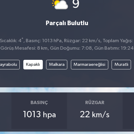
°
9
Parçalı Bulutlu
°
ıcaklık: 4
, Basınç: 1013 hPa, Rüzgar: 22 km/s, Toplam Yağış:
Görüş Mesafesi: 8 km, Gün Doğumu: 7:08, Gün Batımı: 19:24
ayrabolu
Kapaklı
Malkara
Marmaraereğlisi
Muratlı
BASINÇ
RÜZGAR
1013
22
hpa
km/s