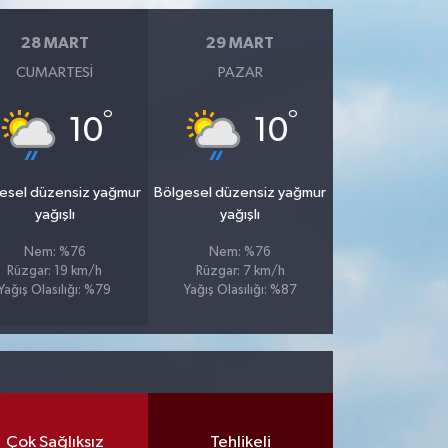
28 MART
29 MART
CUMARTESI
PAZAR
°
°
10
10
esel düzensiz yağmur
Bölgesel düzensiz yağmur
yağışlı
yağışlı
Nem: %76
Nem: %76
Rüzgar: 19 km/h
Rüzgar: 7 km/h
Yağış Olasılığı: %79
Yağış Olasılığı: %87
Çok Sağlıksız
Tehlikeli