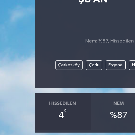
Kültür-Sanat
Turizm
Nem: %87, Hissedilen S
Yaşam
Spor
Çerkezköy
Çorlu
Ergene
H
HISSEDILEN
NEM
°
4
%87