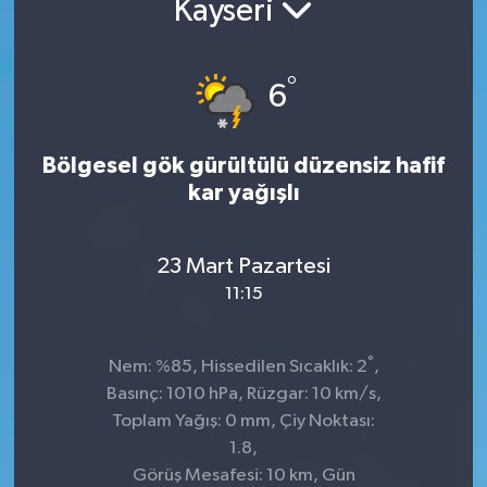
Kayseri
Kültür-Sanat
°
6
Turizm
Yaşam
Bölgesel gök gürültülü düzensiz hafif
kar yağışlı
Spor
23 Mart Pazartesi
11:15
°
Nem: %85, Hissedilen Sıcaklık: 2
,
Basınç: 1010 hPa, Rüzgar: 10 km/s,
Toplam Yağış: 0 mm, Çiy Noktası:
1.8,
Görüş Mesafesi: 10 km, Gün