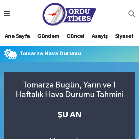
Ana Sayfa
Ordu Nöbetçi Eczaneler
Ana Sayfa
Gündem
Güncel
Asayiş
Siyaset
Gündem
Ordu Hava Durumu
Tomarza Hava Durumu
Güncel
Ordu Namaz Vakitleri
Asayiş
Ordu Trafik Yoğunluk Haritası
Tomarza Bugün, Yarın ve 1
Siyaset
Süper Lig Puan Durumu ve Fikstür
Haftalık Hava Durumu Tahmini
Eğitim
Tüm Manşetler
ŞU AN
Ekonomi
Son Dakika Haberleri
Sağlık
Haber Arşivi