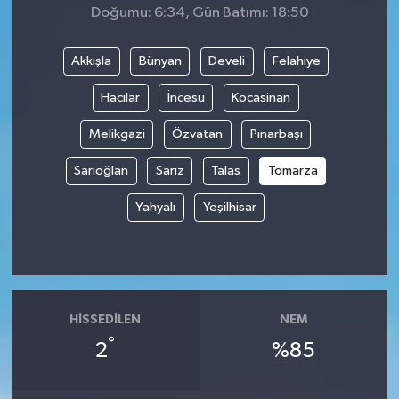
Doğumu: 6:34, Gün Batımı: 18:50
Akkışla
Bünyan
Develi
Felahiye
Hacılar
İncesu
Kocasinan
Melikgazi
Özvatan
Pınarbaşı
Sarıoğlan
Sarız
Talas
Tomarza
Yahyalı
Yeşilhisar
HISSEDILEN
NEM
°
2
%85