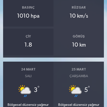
BASINÇ
RÜZGAR
1010
10
hpa
km/s
ÇIY
GÖRÜŞ
1.8
10
km
24 MART
25 MART
SALI
ÇARŞAMBA
°
°
3
5
Bölgesel düzensiz yağmur
Bölgesel düzensiz yağmur