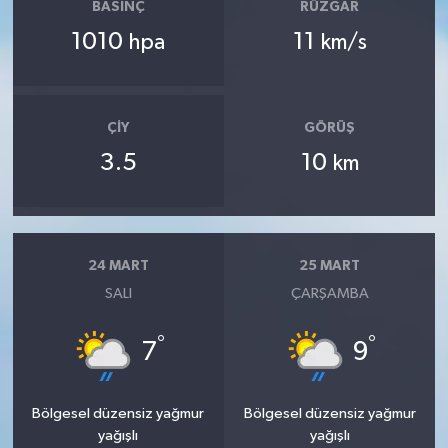
BASINÇ
RÜZGAR
1010
11
hpa
km/s
ÇIY
GÖRÜŞ
3.5
10
km
24 MART
25 MART
SALI
ÇARŞAMBA
°
°
7
9
Bölgesel düzensiz yağmur
Bölgesel düzensiz yağmur
yağışlı
yağışlı