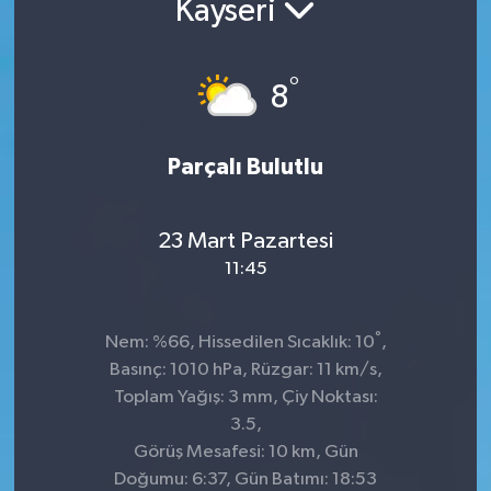
Kayseri
Kültür-Sanat
°
8
Turizm
Yaşam
Parçalı Bulutlu
Spor
23 Mart Pazartesi
11:45
°
Nem: %66, Hissedilen Sıcaklık: 10
,
Basınç: 1010 hPa, Rüzgar: 11 km/s,
Toplam Yağış: 3 mm, Çiy Noktası:
3.5,
Görüş Mesafesi: 10 km, Gün
Doğumu: 6:37, Gün Batımı: 18:53