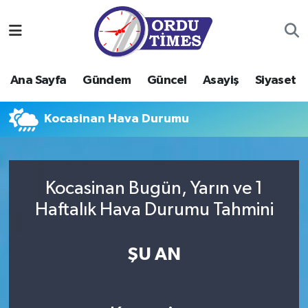
Ana Sayfa
Ordu Nöbetçi Eczaneler
Ana Sayfa
Gündem
Güncel
Asayiş
Siyaset
Gündem
Ordu Hava Durumu
Kocasinan Hava Durumu
Güncel
Ordu Namaz Vakitleri
Asayiş
Ordu Trafik Yoğunluk Haritası
Kocasinan Bugün, Yarın ve 1
Siyaset
Süper Lig Puan Durumu ve Fikstür
Haftalık Hava Durumu Tahmini
Eğitim
Tüm Manşetler
ŞU AN
Ekonomi
Son Dakika Haberleri
Sağlık
Haber Arşivi