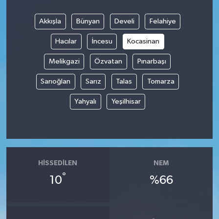
Akkışla
Bünyan
Develi
Felahiye
Hacılar
İncesu
Kocasinan
Melikgazi
Özvatan
Pınarbaşı
Sarıoğlan
Sarız
Talas
Tomarza
Yahyalı
Yeşilhisar
HISSEDILEN
NEM
°
10
%66