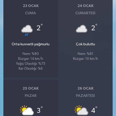
23 OCAK
24 OCAK
CUMA
CUMARTESI
°
°
2
2
Orta kuvvetli yağmurlu
Çok bulutlu
Nem: %80
Nem: %81
Rüzgar: 14 km/h
Rüzgar: 10 km/h
Yağış Olasılığı: %75
Kar Olasılığı: %6
25 OCAK
26 OCAK
PAZAR
PAZARTESI
°
°
3
4