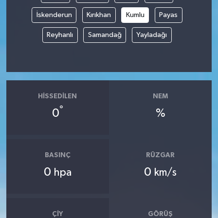
İskenderun
Kırıkhan
Kumlu
Payas
Reyhanlı
Samandağ
Yayladağı
HISSEDILEN
NEM
°
0
%
BASINÇ
RÜZGAR
0
0
hpa
km/s
ÇIY
GÖRÜŞ