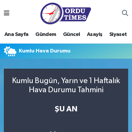
Ana Sayfa
Ordu Nöbetçi Eczaneler
Ana Sayfa
Gündem
Güncel
Asayiş
Siyaset
Gündem
Ordu Hava Durumu
Kumlu Hava Durumu
Güncel
Ordu Namaz Vakitleri
Asayiş
Ordu Trafik Yoğunluk Haritası
Kumlu Bugün, Yarın ve 1 Haftalık
Siyaset
Süper Lig Puan Durumu ve Fikstür
Hava Durumu Tahmini
Eğitim
Tüm Manşetler
ŞU AN
Ekonomi
Son Dakika Haberleri
Sağlık
Haber Arşivi