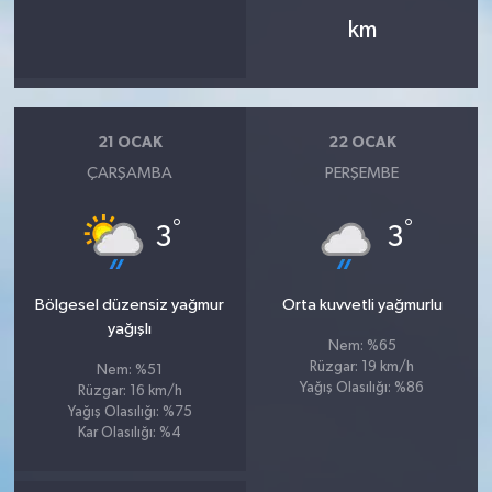
km
21 OCAK
22 OCAK
ÇARŞAMBA
PERŞEMBE
°
°
3
3
Bölgesel düzensiz yağmur
Orta kuvvetli yağmurlu
yağışlı
Nem: %65
Rüzgar: 19 km/h
Nem: %51
Yağış Olasılığı: %86
Rüzgar: 16 km/h
Yağış Olasılığı: %75
Kar Olasılığı: %4