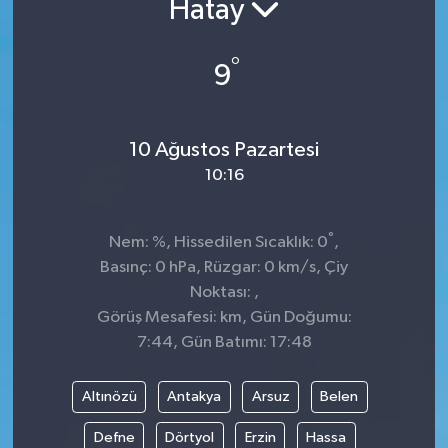
Hatay
Kültür-Sanat
°
9
Turizm
Yaşam
10 Ağustos Pazartesi
10:16
Spor
°
Nem: %, Hissedilen Sıcaklık: 0
,
Basınç: 0 hPa, Rüzgar: 0 km/s, Çiy
Noktası: ,
Görüş Mesafesi: km, Gün Doğumu:
7:44, Gün Batımı: 17:48
Altınözü
Antakya
Arsuz
Belen
Defne
Dörtyol
Erzin
Hassa