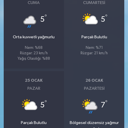
CUMA
CUMARTESI
°
°
5
5
Orta kuvvetli yağmurlu
Parçalı Bulutlu
Nem: %68
Nem: %71
Rüzgar: 23 km/h
Rüzgar: 21 km/h
Yağış Olasılığı: %88
25 OCAK
26 OCAK
PAZAR
PAZARTESI
°
°
5
7
Parçalı Bulutlu
Bölgesel düzensiz yağmur