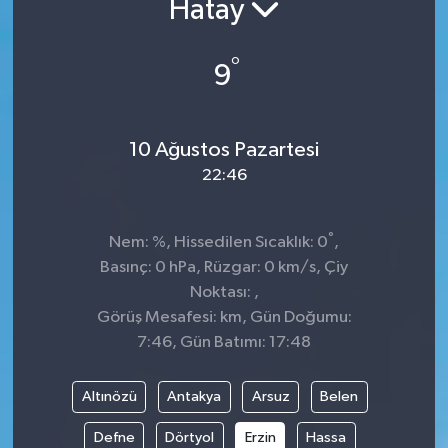
Hatay
Kültür-Sanat
°
9
Turizm
Yaşam
10 Ağustos Pazartesi
22:46
Spor
°
Nem: %, Hissedilen Sıcaklık: 0
,
Basınç: 0 hPa, Rüzgar: 0 km/s, Çiy
Noktası: ,
Görüş Mesafesi: km, Gün Doğumu:
7:46, Gün Batımı: 17:48
Altınözü
Antakya
Arsuz
Belen
Defne
Dörtyol
Erzin
Hassa