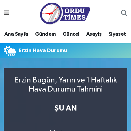
Ana Sayfa
Ordu Nöbetçi Eczaneler
Ana Sayfa
Gündem
Güncel
Asayiş
Siyaset
Gündem
Ordu Hava Durumu
Erzin Hava Durumu
Güncel
Ordu Namaz Vakitleri
Asayiş
Ordu Trafik Yoğunluk Haritası
Erzin Bugün, Yarın ve 1 Haftalık
Siyaset
Süper Lig Puan Durumu ve Fikstür
Hava Durumu Tahmini
Eğitim
Tüm Manşetler
ŞU AN
Ekonomi
Son Dakika Haberleri
Sağlık
Haber Arşivi