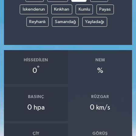
İskenderun
Kırıkhan
Kumlu
Payas
Reyhanlı
Samandağ
Yayladağı
HISSEDILEN
NEM
°
0
%
BASINÇ
RÜZGAR
0
0
hpa
km/s
ÇIY
GÖRÜŞ