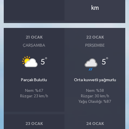
km
21 OCAK
22 OCAK
ÇARŞAMBA
PERŞEMBE
°
°
5
5
Parçalı Bulutlu
Orta kuvvetli yağmurlu
Nem: %47
Nem: %58
Rüzgar: 23 km/h
Rüzgar: 30 km/h
Yağış Olasılığı: %87
23 OCAK
24 OCAK