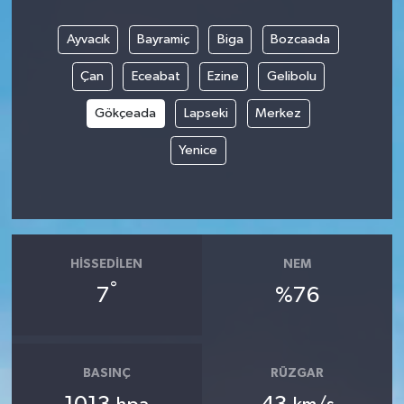
Ayvacık
Bayramiç
Biga
Bozcaada
Çan
Eceabat
Ezine
Gelibolu
Gökçeada
Lapseki
Merkez
Yenice
HISSEDILEN
NEM
°
7
%76
BASINÇ
RÜZGAR