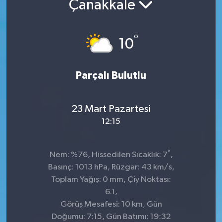
Çanakkale
Kültür-Sanat
°
10
Turizm
Yaşam
Parçalı Bulutlu
Spor
23 Mart Pazartesi
12:15
°
Nem: %76, Hissedilen Sıcaklık: 7
,
Basınç: 1013 hPa, Rüzgar: 43 km/s,
Toplam Yağış: 0 mm, Çiy Noktası:
6.1,
Görüş Mesafesi: 10 km, Gün
Doğumu: 7:15, Gün Batımı: 19:32