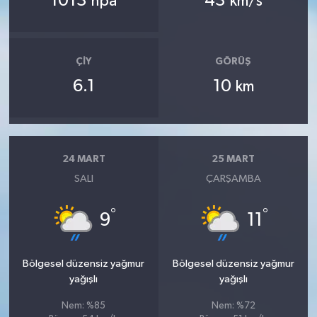
1013
43
hpa
km/s
ÇIY
GÖRÜŞ
6.1
10
km
24 MART
25 MART
SALI
ÇARŞAMBA
°
°
9
11
Bölgesel düzensiz yağmur
Bölgesel düzensiz yağmur
yağışlı
yağışlı
Nem: %85
Nem: %72