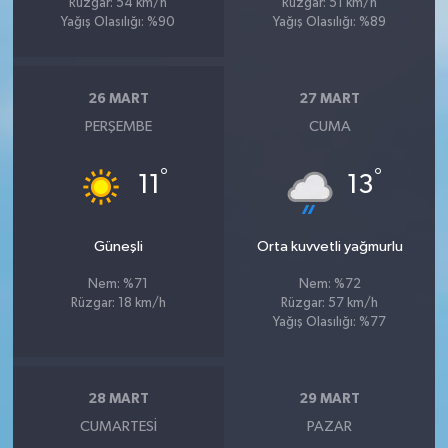
Rüzgar: 54 km/h
Rüzgar: 51 km/h
Yağış Olasılığı: %90
Yağış Olasılığı: %89
26 MART
27 MART
PERŞEMBE
CUMA
°
°
11
13
Güneşli
Orta kuvvetli yağmurlu
Nem: %71
Nem: %72
Rüzgar: 18 km/h
Rüzgar: 57 km/h
Yağış Olasılığı: %77
28 MART
29 MART
CUMARTESI
PAZAR