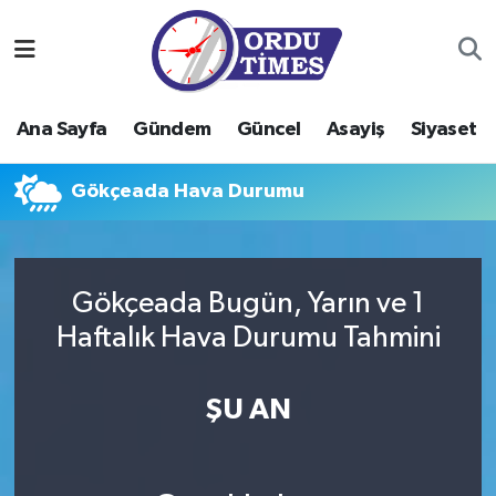
Ana Sayfa
Ordu Nöbetçi Eczaneler
Ana Sayfa
Gündem
Güncel
Asayiş
Siyaset
Gündem
Ordu Hava Durumu
Gökçeada Hava Durumu
Güncel
Ordu Namaz Vakitleri
Asayiş
Ordu Trafik Yoğunluk Haritası
Gökçeada Bugün, Yarın ve 1
Siyaset
Süper Lig Puan Durumu ve Fikstür
Haftalık Hava Durumu Tahmini
Eğitim
Tüm Manşetler
ŞU AN
Ekonomi
Son Dakika Haberleri
Sağlık
Haber Arşivi