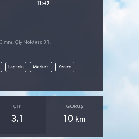
11:45
 0 mm, Çiy Noktası: 3.1,
8
Lapseki
Merkez
Yenice
ÇIY
GÖRÜŞ
3.1
10
km