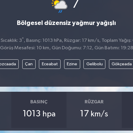
°
7
Bölgesel düzensiz yağmur yağışlı
°
ıcaklık: 3
, Basınç: 1013 hPa, Rüzgar: 17 km/s, Toplam Yağış:
Görüş Mesafesi: 10 km, Gün Doğumu: 7:12, Gün Batımı: 19:2
ozcaada
Çan
Eceabat
Ezine
Gelibolu
Gökçeada
BASINÇ
RÜZGAR
1013
17
hpa
km/s