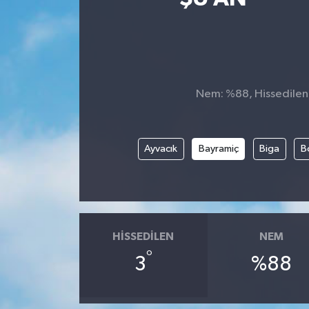
Kültür-Sanat
Turizm
Nem: %88, Hissedilen S
Yaşam
Spor
Ayvacık
Bayramiç
Biga
B
HISSEDILEN
NEM
°
3
%88