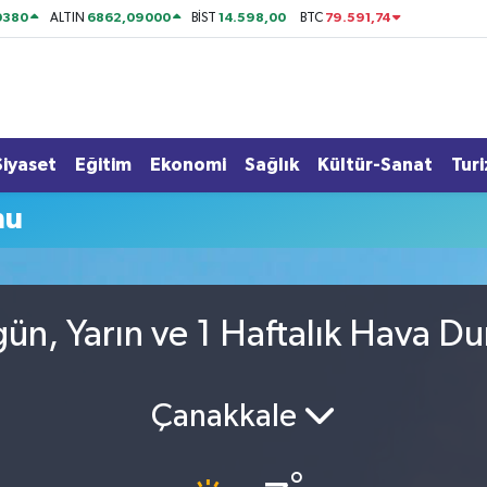
0380
6862,09000
14.598,00
79.591,74
ALTIN
BİST
BTC
Siyaset
Eğitim
Ekonomi
Sağlık
Kültür-Sanat
Tur
mu
ün, Yarın ve 1 Haftalık Hava D
Çanakkale