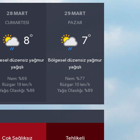
28 MART
29 MART
CUMARTESI
PAZAR
°
°
8
7
esel düzensiz yağmur
Bölgesel düzensiz yağmur
yağışlı
yağışlı
Nem: %69
Nem: %77
Rüzgar: 19 km/h
Rüzgar: 10 km/h
Yağış Olasılığı: %86
Yağış Olasılığı: %89
Çok Sağlıksız
Tehlikeli