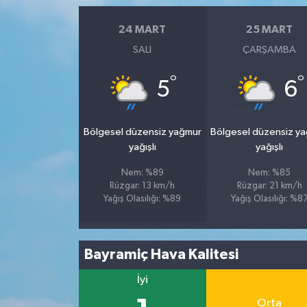
24 MART
25 MART
SALI
ÇARŞAMBA
°
°
5
6
Bölgesel düzensiz yağmur
Bölgesel düzensiz y
yağışlı
yağışlı
Nem: %89
Nem: %85
Rüzgar: 13 km/h
Rüzgar: 21 km/h
Yağış Olasılığı: %89
Yağış Olasılığı: %8
Bayramiç Hava Kalitesi
İyi
Orta