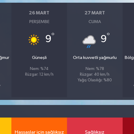
26 MART
27 MART
PERŞEMBE
CUMA
°
°
9
9
ağmur
Güneşli
Orta kuvvetli yağmurlu
Bölg
Nem: %74
Nem: %78
Rüzgar: 12 km/h
Rüzgar: 40 km/h
Yağış Olasılığı: %80
7
Hassaslar için sağlıksız
Sağlıksız