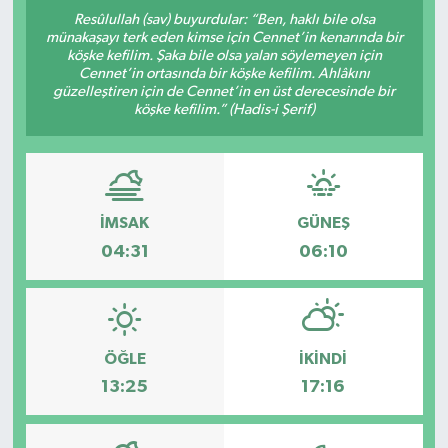
Resûlullah (sav) buyurdular: “Ben, haklı bile olsa
Kültür-Sanat
münakaşayı terk eden kimse için Cennet’in kenarında bir
köşke kefilim. Şaka bile olsa yalan söylemeyen için
Cennet’in ortasında bir köşke kefilim. Ahlâkını
Turizm
güzelleştiren için de Cennet’in en üst derecesinde bir
köşke kefilim.” (Hadis-i Şerif)
Yaşam
Spor
İMSAK
GÜNEŞ
04:31
06:10
ÖĞLE
İKINDI
13:25
17:16