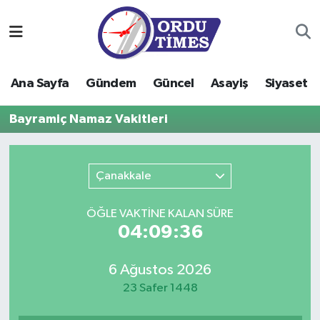
Ana Sayfa
Ordu Nöbetçi Eczaneler
Ana Sayfa
Gündem
Güncel
Asayiş
Siyaset
Gündem
Ordu Hava Durumu
Bayramiç Namaz Vakitleri
Güncel
Ordu Namaz Vakitleri
Asayiş
Ordu Trafik Yoğunluk Haritası
Çanakkale
Siyaset
Süper Lig Puan Durumu ve Fikstür
ÖĞLE VAKTİNE KALAN SÜRE
04:09:36
Eğitim
Tüm Manşetler
6 Ağustos 2026
Ekonomi
Son Dakika Haberleri
23 Safer 1448
Sağlık
Haber Arşivi