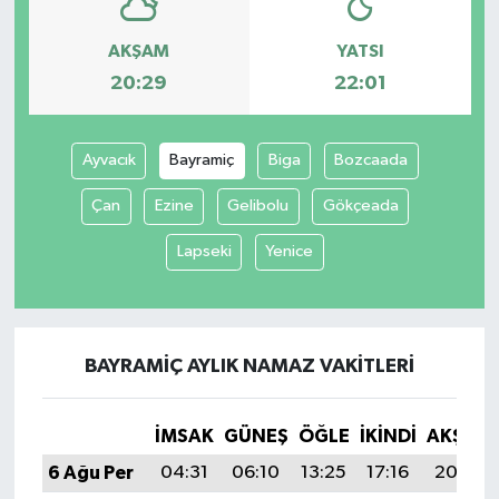
AKŞAM
YATSI
20:29
22:01
Ayvacık
Bayramiç
Biga
Bozcaada
Çan
Ezine
Gelibolu
Gökçeada
Lapseki
Yenice
BAYRAMIÇ AYLIK NAMAZ VAKITLERI
İMSAK
GÜNEŞ
ÖĞLE
İKINDI
AKŞAM
6 Ağu Per
04:31
06:10
13:25
17:16
20:29