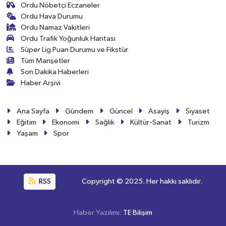
Ordu Nöbetçi Eczaneler
Ordu Hava Durumu
Ordu Namaz Vakitleri
Ordu Trafik Yoğunluk Haritası
Süper Lig Puan Durumu ve Fikstür
Tüm Manşetler
Son Dakika Haberleri
Haber Arşivi
Ana Sayfa
Gündem
Güncel
Asayiş
Siyaset
Eğitim
Ekonomi
Sağlık
Kültür-Sanat
Turizm
Yaşam
Spor
RSS
Copyright © 2025. Her hakkı saklıdır.
Haber Yazılımı:
TE Bilişim