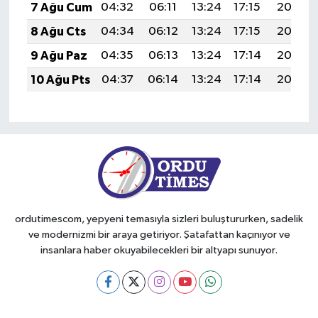
7 Ağu Cum
04:32
06:11
13:24
17:15
20:28
8 Ağu Cts
04:34
06:12
13:24
17:15
20:27
9 Ağu Paz
04:35
06:13
13:24
17:14
20:26
10 Ağu Pts
04:37
06:14
13:24
17:14
20:25
ordutimescom, yepyeni temasıyla sizleri buluştururken, sadelik
ve modernizmi bir araya getiriyor. Şatafattan kaçınıyor ve
insanlara haber okuyabilecekleri bir altyapı sunuyor.