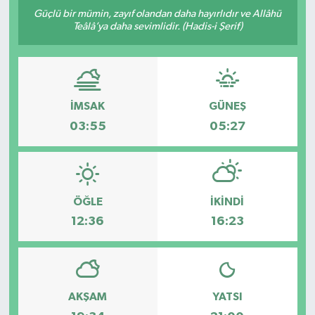
Güçlü bir mümin, zayıf olandan daha hayırlıdır ve Allâhü
Kültür-Sanat
Teâlâ’ya daha sevimlidir. (Hadis-i Şerif)
Turizm
Yaşam
İMSAK
GÜNEŞ
03:55
05:27
Spor
ÖĞLE
İKINDI
12:36
16:23
AKŞAM
YATSI