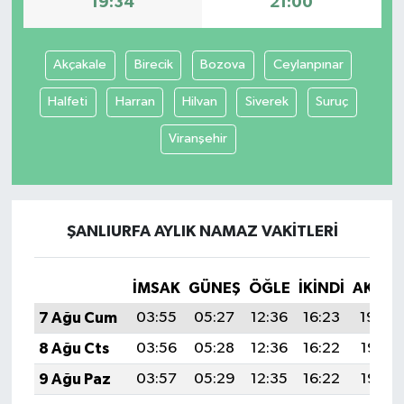
19:34
21:00
Akçakale
Birecik
Bozova
Ceylanpınar
Halfeti
Harran
Hilvan
Siverek
Suruç
Viranşehir
ŞANLIURFA AYLIK NAMAZ VAKITLERI
İMSAK
GÜNEŞ
ÖĞLE
İKINDI
AKŞA
7 Ağu Cum
03:55
05:27
12:36
16:23
19:34
8 Ağu Cts
03:56
05:28
12:36
16:22
19:33
9 Ağu Paz
03:57
05:29
12:35
16:22
19:32