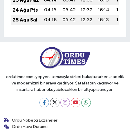
23 Ağu Paz
04:14
05:41
12:33
16:15
19:14
24 Ağu Pts
04:15
05:42
12:32
16:14
19:13
25 Ağu Sal
04:16
05:42
12:32
16:13
19:12
ordutimescom, yepyeni temasıyla sizleri buluştururken, sadelik
ve modernizmi bir araya getiriyor. Şatafattan kaçınıyor ve
insanlara haber okuyabilecekleri bir altyapı sunuyor.
Ordu Nöbetçi Eczaneler
Ordu Hava Durumu