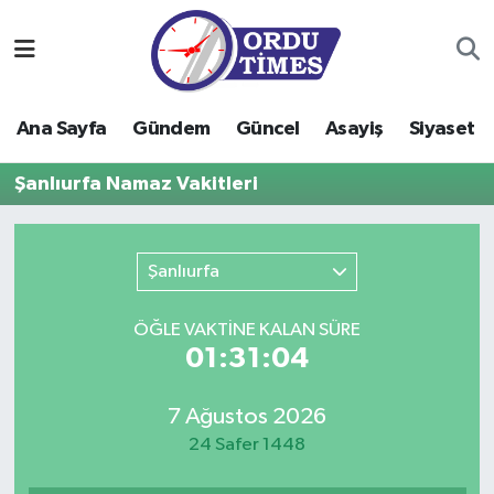
Ana Sayfa
Ordu Nöbetçi Eczaneler
Ana Sayfa
Gündem
Güncel
Asayiş
Siyaset
Gündem
Ordu Hava Durumu
Şanlıurfa Namaz Vakitleri
Güncel
Ordu Namaz Vakitleri
Asayiş
Ordu Trafik Yoğunluk Haritası
Şanlıurfa
Siyaset
Süper Lig Puan Durumu ve Fikstür
ÖĞLE VAKTİNE KALAN SÜRE
01:31:04
Eğitim
Tüm Manşetler
7 Ağustos 2026
Ekonomi
Son Dakika Haberleri
24 Safer 1448
Sağlık
Haber Arşivi