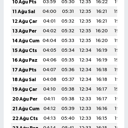
10 Ağu Pts
03:59
05:30
12:35
16:22
19:31
11 Ağu Sal
04:00
05:31
12:35
16:21
19:30
12 Ağu Çar
04:01
05:32
12:35
16:21
19:28
13 Ağu Per
04:02
05:32
12:35
16:20
19:27
14 Ağu Cum
04:04
05:33
12:35
16:20
19:26
15 Ağu Cts
04:05
05:34
12:34
16:19
19:25
16 Ağu Paz
04:06
05:35
12:34
16:19
19:24
17 Ağu Pts
04:07
05:36
12:34
16:18
19:22
18 Ağu Sal
04:08
05:37
12:34
16:18
19:21
19 Ağu Çar
04:10
05:38
12:34
16:17
19:20
20 Ağu Per
04:11
05:38
12:33
16:17
19:18
21 Ağu Cum
04:12
05:39
12:33
16:16
19:17
22 Ağu Cts
04:13
05:40
12:33
16:15
19:16