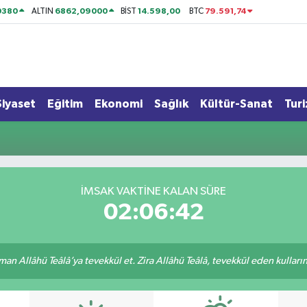
0380
6862,09000
14.598,00
79.591,74
ALTIN
BİST
BTC
Siyaset
Eğitim
Ekonomi
Sağlık
Kültür-Sanat
Tur
İMSAK VAKTİNE KALAN SÜRE
02:06:42
an Allâhü Teâlâ’ya tevekkül et. Zira Allâhü Teâlâ, tevekkül eden kullarını