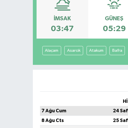
Kültür-Sanat
İMSAK
GÜNEŞ
Turizm
03:47
05:29
Yaşam
Alaçam
Asarcık
Atakum
Bafra
Spor
Hİ
7 Ağu Cum
24 Saf
8 Ağu Cts
25 Saf