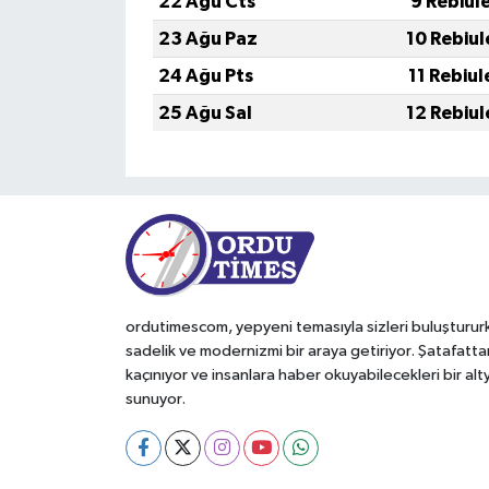
22 Ağu Cts
9 Rebiul
23 Ağu Paz
10 Rebiul
24 Ağu Pts
11 Rebiul
25 Ağu Sal
12 Rebiul
ordutimescom, yepyeni temasıyla sizleri buluşturur
sadelik ve modernizmi bir araya getiriyor. Şatafatta
kaçınıyor ve insanlara haber okuyabilecekleri bir alt
sunuyor.