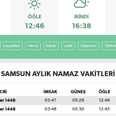
ÖĞLE
İKINDI
12:46
16:38
Çarşamba
Havza
Kavak
Ladik
Salıpazarı
Tekke
SAMSUN AYLIK NAMAZ VAKITLERI
CRİ
İMSAK
GÜNEŞ
ÖĞLE
er 1448
03:47
05:29
12:46
er 1448
03:48
05:30
12:45