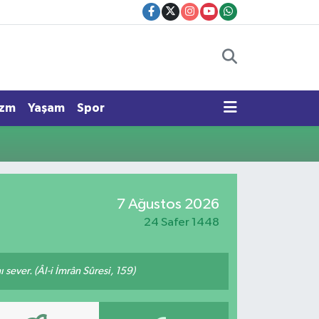
izm
Yaşam
Spor
7 Ağustos 2026
24 Safer 1448
 sever. (Âl-i İmrân Sûresi, 159)