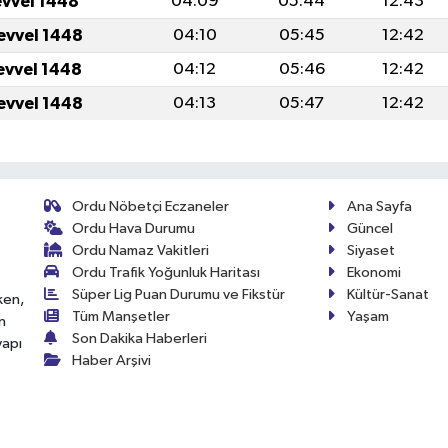
evvel 1448
04:09
05:44
12:43
evvel 1448
04:10
05:45
12:42
evvel 1448
04:12
05:46
12:42
evvel 1448
04:13
05:47
12:42
Ordu Nöbetçi Eczaneler
Ana Sayfa
Ordu Hava Durumu
Güncel
Ordu Namaz Vakitleri
Siyaset
Ordu Trafik Yoğunluk Haritası
Ekonomi
Süper Lig Puan Durumu ve Fikstür
Kültür-Sanat
ken,
Tüm Manşetler
Yaşam
n
Son Dakika Haberleri
yapı
Haber Arşivi