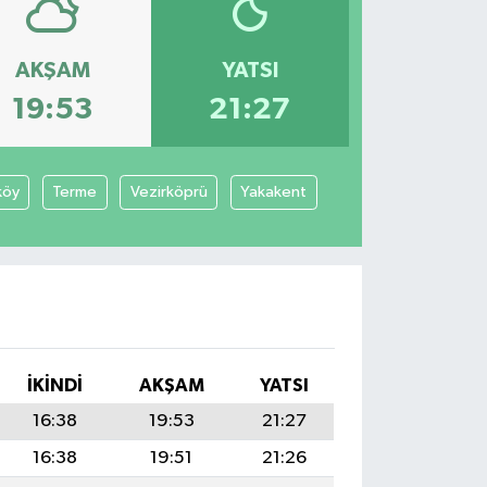
AKŞAM
YATSI
19:53
21:27
köy
Terme
Vezirköprü
Yakakent
İKINDI
AKŞAM
YATSI
16:38
19:53
21:27
16:38
19:51
21:26