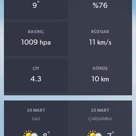
°
9
%76
BASINÇ
RÜZGAR
1009
11
hpa
km/s
ÇIY
GÖRÜŞ
4.3
10
km
24 MART
25 MART
SALI
ÇARŞAMBA
°
°