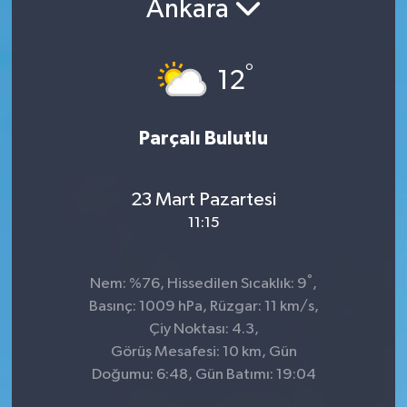
Ankara
Kültür-Sanat
°
12
Turizm
Yaşam
Parçalı Bulutlu
Spor
23 Mart Pazartesi
11:15
°
Nem: %76, Hissedilen Sıcaklık: 9
,
Basınç: 1009 hPa, Rüzgar: 11 km/s,
Çiy Noktası: 4.3,
Görüş Mesafesi: 10 km, Gün
Doğumu: 6:48, Gün Batımı: 19:04