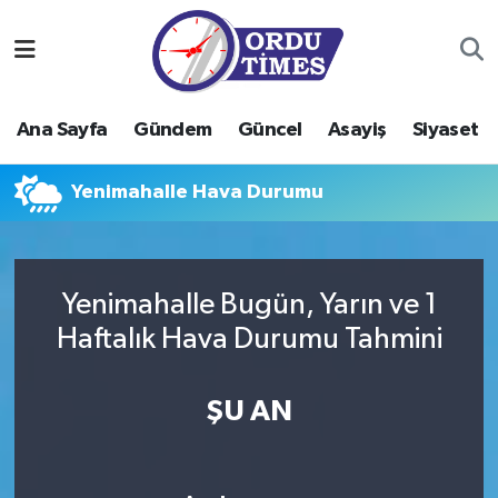
Ana Sayfa
Ordu Nöbetçi Eczaneler
Ana Sayfa
Gündem
Güncel
Asayiş
Siyaset
Gündem
Ordu Hava Durumu
Yenimahalle Hava Durumu
Güncel
Ordu Namaz Vakitleri
Asayiş
Ordu Trafik Yoğunluk Haritası
Yenimahalle Bugün, Yarın ve 1
Siyaset
Süper Lig Puan Durumu ve Fikstür
Haftalık Hava Durumu Tahmini
Eğitim
Tüm Manşetler
ŞU AN
Ekonomi
Son Dakika Haberleri
Sağlık
Haber Arşivi