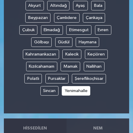
Akyurt
Altındağ
Ayaş
Bala
Beypazarı
Çamlıdere
Çankaya
Çubuk
Elmadağ
Etimesgut
Evren
Gölbaşı
Güdül
Haymana
Kahramankazan
Kalecik
Keçiören
Kızılcahamam
Mamak
Nallıhan
Polatlı
Pursaklar
Şereflikoçhisar
Sincan
Yenimahalle
HISSEDILEN
NEM