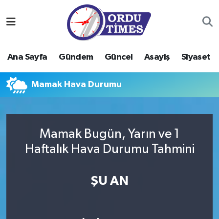
Ana Sayfa
Ordu Nöbetçi Eczaneler
Ana Sayfa
Gündem
Güncel
Asayiş
Siyaset
Gündem
Ordu Hava Durumu
Mamak Hava Durumu
Güncel
Ordu Namaz Vakitleri
Asayiş
Ordu Trafik Yoğunluk Haritası
Mamak Bugün, Yarın ve 1
Siyaset
Süper Lig Puan Durumu ve Fikstür
Haftalık Hava Durumu Tahmini
Eğitim
Tüm Manşetler
ŞU AN
Ekonomi
Son Dakika Haberleri
Sağlık
Haber Arşivi