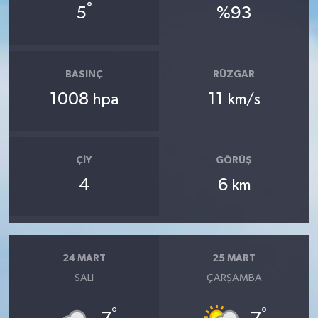
°
5
%93
BASINÇ
RÜZGAR
1008
11
hpa
km/s
ÇIY
GÖRÜŞ
4
6
km
24 MART
25 MART
SALI
ÇARŞAMBA
°
°