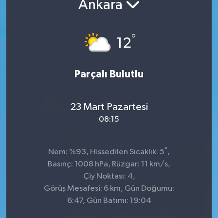
Ankara
Kültür-Sanat
°
12
Turizm
Yaşam
Parçalı Bulutlu
Spor
23 Mart Pazartesi
08:15
°
Nem: %93, Hissedilen Sıcaklık: 5
,
Basınç: 1008 hPa, Rüzgar: 11 km/s,
Çiy Noktası: 4,
Görüş Mesafesi: 6 km, Gün Doğumu:
6:47, Gün Batımı: 19:04