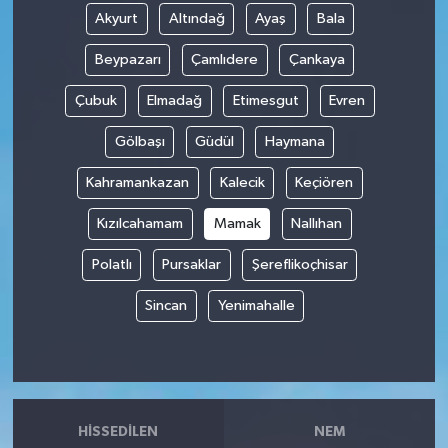
Akyurt
Altındağ
Ayaş
Bala
Beypazarı
Çamlıdere
Çankaya
Çubuk
Elmadağ
Etimesgut
Evren
Gölbaşı
Güdül
Haymana
Kahramankazan
Kalecik
Keçiören
Kızılcahamam
Mamak
Nallıhan
Polatlı
Pursaklar
Şereflikoçhisar
Sincan
Yenimahalle
HISSEDILEN
NEM