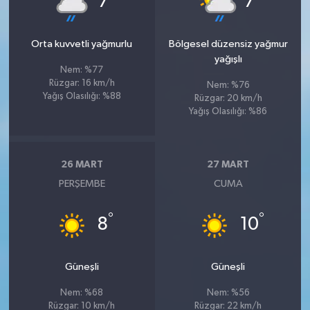
7
7
Orta kuvvetli yağmurlu
Bölgesel düzensiz yağmur
yağışlı
Nem: %77
Rüzgar: 16 km/h
Nem: %76
Yağış Olasılığı: %88
Rüzgar: 20 km/h
Yağış Olasılığı: %86
26 MART
27 MART
PERŞEMBE
CUMA
°
°
8
10
Güneşli
Güneşli
Nem: %68
Nem: %56
Rüzgar: 10 km/h
Rüzgar: 22 km/h