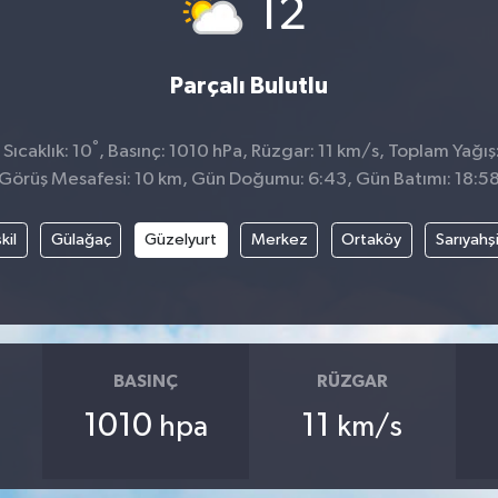
°
12
Parçalı Bulutlu
°
Sıcaklık: 10
, Basınç: 1010 hPa, Rüzgar: 11 km/s, Toplam Yağış
Görüş Mesafesi: 10 km, Gün Doğumu: 6:43, Gün Batımı: 18:5
kil
Gülağaç
Güzelyurt
Merkez
Ortaköy
Sarıyahş
BASINÇ
RÜZGAR
1010
11
hpa
km/s