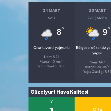
24 MART
25 MART
SALI
ÇARŞAMBA
°
°
8
9
Orta kuvvetli yağmurlu
Bölgesel düzensiz y
yağışlı
Nem: %71
Rüzgar: 10 km/h
Nem: %67
Yağış Olasılığı: %88
Rüzgar: 20 km/h
Yağış Olasılığı: %8
Güzelyurt Hava Kalitesi
İyi
Orta