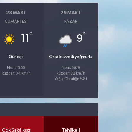
28 MART
29 MART
CUMARTESI
PAZAR
°
°
11
9
Güneşli
Orta kuvvetli yağmurlu
Nem: %59
Nem: %69
Rüzgar: 34 km/h
Rüzgar: 32 km/h
Yağış Olasılığı: %81
Çok Sağlıksız
Tehlikeli