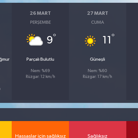
26 MART
27 MART
PERŞEMBE
CUMA
°
°
9
11
ağmur
Parçalı Bulutlu
Güneşli
Nem: %69
Nem: %60
Rüzgar: 12 km/h
Rüzgar: 17 km/h
9
Hassaslar için sağlıksız
Sağlıksız