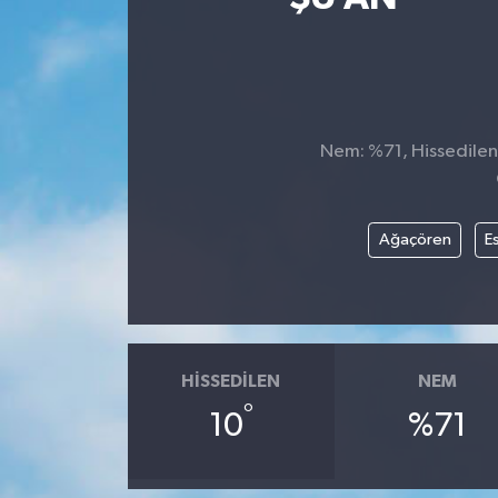
Kültür-Sanat
Turizm
Nem: %71, Hissedilen 
Yaşam
Spor
Ağaçören
Es
HISSEDILEN
NEM
°
10
%71