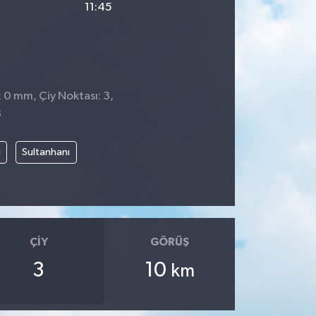
11:45
: 0 mm, Çiy Noktası: 3,
8
i
Sultanhanı
ÇIY
GÖRÜŞ
3
10
km