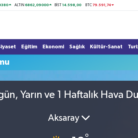
0380
6862,09000
14.598,00
79.591,74
ALTIN
BİST
BTC
Siyaset
Eğitim
Ekonomi
Sağlık
Kültür-Sanat
Tur
umu
ün, Yarın ve 1 Haftalık Hava 
Aksaray