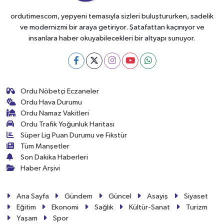
ordutimescom, yepyeni temasıyla sizleri buluştururken, sadelik
ve modernizmi bir araya getiriyor. Şatafattan kaçınıyor ve
insanlara haber okuyabilecekleri bir altyapı sunuyor.
Ordu Nöbetçi Eczaneler
Ordu Hava Durumu
Ordu Namaz Vakitleri
Ordu Trafik Yoğunluk Haritası
Süper Lig Puan Durumu ve Fikstür
Tüm Manşetler
Son Dakika Haberleri
Haber Arşivi
Ana Sayfa
Gündem
Güncel
Asayiş
Siyaset
Eğitim
Ekonomi
Sağlık
Kültür-Sanat
Turizm
Yaşam
Spor