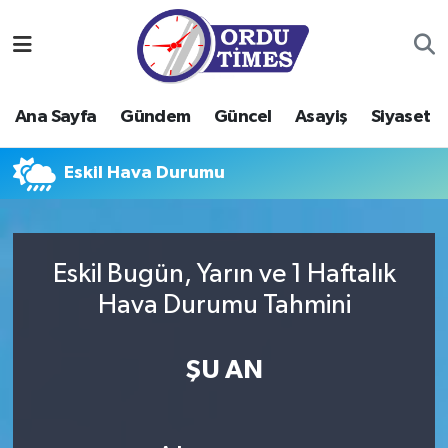
Ana Sayfa
Ordu Nöbetçi Eczaneler
Ana Sayfa
Gündem
Güncel
Asayiş
Siyaset
Gündem
Ordu Hava Durumu
Eskil Hava Durumu
Güncel
Ordu Namaz Vakitleri
Asayiş
Ordu Trafik Yoğunluk Haritası
Eskil Bugün, Yarın ve 1 Haftalık
Siyaset
Süper Lig Puan Durumu ve Fikstür
Hava Durumu Tahmini
Eğitim
Tüm Manşetler
ŞU AN
Ekonomi
Son Dakika Haberleri
Sağlık
Haber Arşivi