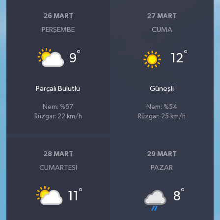
26 MART
27 MART
PERŞEMBE
CUMA
°
°
9
12
Parçalı Bulutlu
Güneşli
Nem: %67
Nem: %54
Rüzgar: 22 km/h
Rüzgar: 25 km/h
28 MART
29 MART
CUMARTESI
PAZAR
°
°
11
8