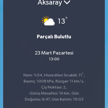
Aksaray
Kültür-Sanat
°
13
Turizm
Yaşam
Parçalı Bulutlu
Spor
23 Mart Pazartesi
13:00
°
Nem: %54, Hissedilen Sıcaklık: 11
,
Basınç: 1008 hPa, Rüzgar: 11 km/s,
Çiy Noktası: 2,
Görüş Mesafesi: 10 km, Gün
Doğumu: 6:47, Gün Batımı: 19:03