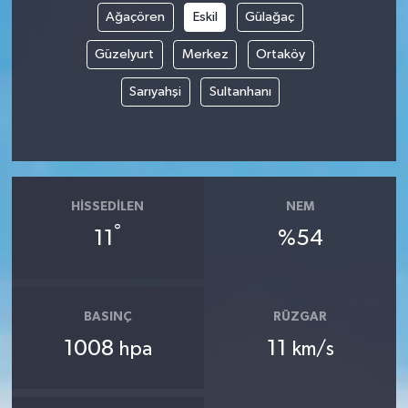
Ağaçören
Eskil
Gülağaç
Güzelyurt
Merkez
Ortaköy
Sarıyahşi
Sultanhanı
HISSEDILEN
NEM
°
11
%54
BASINÇ
RÜZGAR
1008
11
hpa
km/s