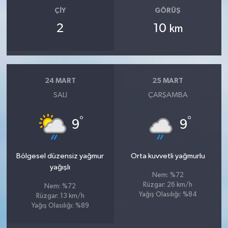
ÇIY
GÖRÜŞ
2
10
km
24 MART
25 MART
SALI
ÇARŞAMBA
°
°
9
9
Bölgesel düzensiz yağmur
Orta kuvvetli yağmurlu
yağışlı
Nem: %72
Rüzgar: 26 km/h
Nem: %72
Yağış Olasılığı: %84
Rüzgar: 13 km/h
Yağış Olasılığı: %89