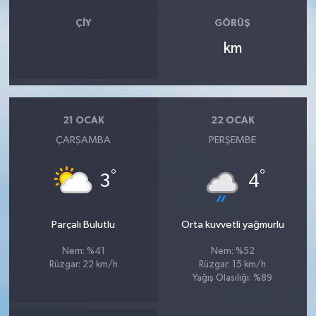
ÇIY
GÖRÜŞ
km
21 OCAK
22 OCAK
ÇARŞAMBA
PERŞEMBE
°
°
3
4
Parçalı Bulutlu
Orta kuvvetli yağmurlu
Nem: %41
Nem: %52
Rüzgar: 22 km/h
Rüzgar: 15 km/h
Yağış Olasılığı: %89