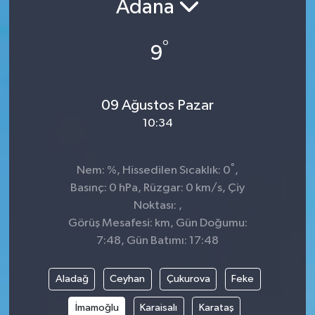
Adana
Kültür-Sanat
°
9
Turizm
Yaşam
09 Ağustos Pazar
10:34
Spor
°
Nem: %, Hissedilen Sıcaklık: 0
,
Basınç: 0 hPa, Rüzgar: 0 km/s, Çiy
Noktası: ,
Görüş Mesafesi: km, Gün Doğumu:
7:48, Gün Batımı: 17:48
Aladağ
Ceyhan
Çukurova
Feke
İmamoğlu
Karaisalı
Karataş