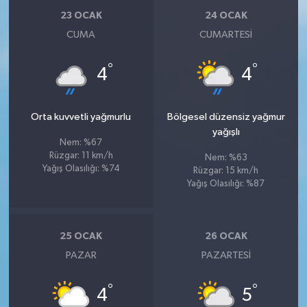
23 OCAK
24 OCAK
CUMA
CUMARTESI
°
°
4
4
Orta kuvvetli yağmurlu
Bölgesel düzensiz yağmur
yağışlı
Nem: %67
Rüzgar: 11 km/h
Nem: %63
Yağış Olasılığı: %74
Rüzgar: 15 km/h
Yağış Olasılığı: %87
25 OCAK
26 OCAK
PAZAR
PAZARTESI
°
°
4
5