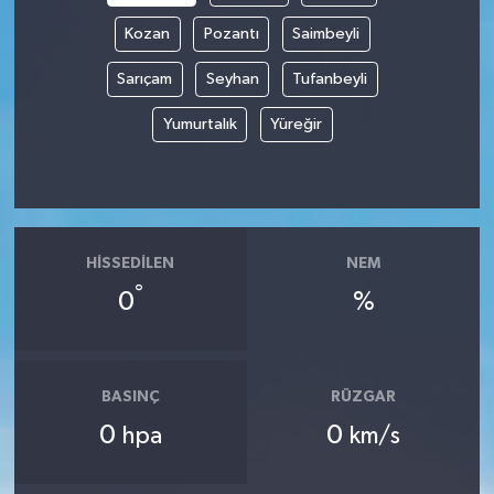
Kozan
Pozantı
Saimbeyli
Sarıçam
Seyhan
Tufanbeyli
Yumurtalık
Yüreğir
HISSEDILEN
NEM
°
0
%
BASINÇ
RÜZGAR
0
0
hpa
km/s