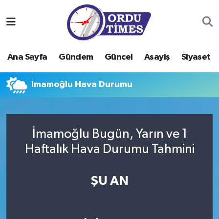
Ana Sayfa
Ordu Nöbetçi Eczaneler
Ana Sayfa
Gündem
Güncel
Asayiş
Siyaset
Gündem
Ordu Hava Durumu
İmamoğlu Hava Durumu
Güncel
Ordu Namaz Vakitleri
Asayiş
Ordu Trafik Yoğunluk Haritası
İmamoğlu Bugün, Yarın ve 1
Siyaset
Süper Lig Puan Durumu ve Fikstür
Haftalık Hava Durumu Tahmini
Eğitim
Tüm Manşetler
ŞU AN
Ekonomi
Son Dakika Haberleri
Sağlık
Haber Arşivi