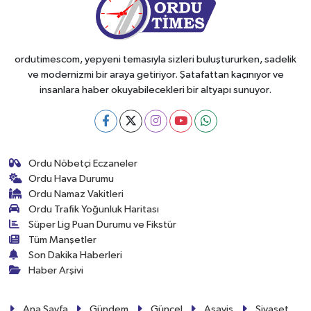
ordutimescom, yepyeni temasıyla sizleri buluştururken, sadelik
ve modernizmi bir araya getiriyor. Şatafattan kaçınıyor ve
insanlara haber okuyabilecekleri bir altyapı sunuyor.
Ordu Nöbetçi Eczaneler
Ordu Hava Durumu
Ordu Namaz Vakitleri
Ordu Trafik Yoğunluk Haritası
Süper Lig Puan Durumu ve Fikstür
Tüm Manşetler
Son Dakika Haberleri
Haber Arşivi
Ana Sayfa
Gündem
Güncel
Asayiş
Siyaset