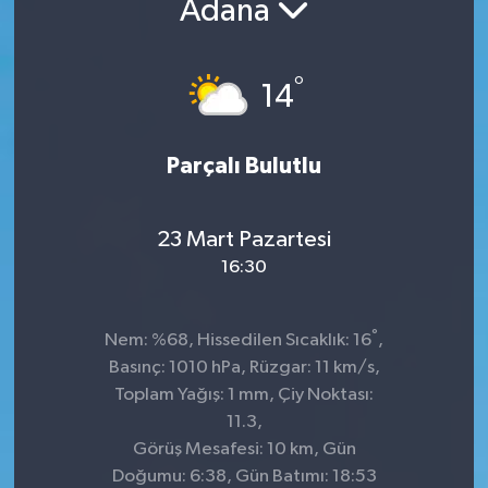
Adana
Kültür-Sanat
°
14
Turizm
Yaşam
Parçalı Bulutlu
Spor
23 Mart Pazartesi
16:30
°
Nem: %68, Hissedilen Sıcaklık: 16
,
Basınç: 1010 hPa, Rüzgar: 11 km/s,
Toplam Yağış: 1 mm, Çiy Noktası:
11.3,
Görüş Mesafesi: 10 km, Gün
Doğumu: 6:38, Gün Batımı: 18:53