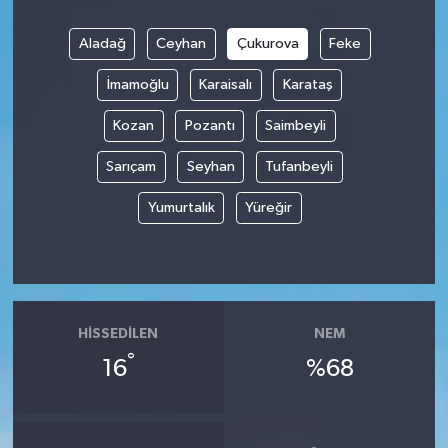
Aladağ
Ceyhan
Çukurova
Feke
İmamoğlu
Karaisalı
Karataş
Kozan
Pozantı
Saimbeyli
Sarıçam
Seyhan
Tufanbeyli
Yumurtalık
Yüreğir
HISSEDILEN
NEM
°
16
%68