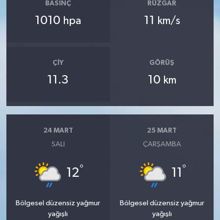
BASINÇ
RÜZGAR
1010
11
hpa
km/s
ÇIY
GÖRÜŞ
11.3
10
km
24 MART
25 MART
SALI
ÇARŞAMBA
°
°
12
11
Bölgesel düzensiz yağmur
Bölgesel düzensiz yağmur
yağışlı
yağışlı