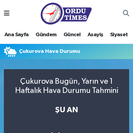
Ana Sayfa
Ordu Nöbetçi Eczaneler
Ana Sayfa
Gündem
Güncel
Asayiş
Siyaset
Gündem
Ordu Hava Durumu
Çukurova Hava Durumu
Güncel
Ordu Namaz Vakitleri
Asayiş
Ordu Trafik Yoğunluk Haritası
Çukurova Bugün, Yarın ve 1
Siyaset
Süper Lig Puan Durumu ve Fikstür
Haftalık Hava Durumu Tahmini
Eğitim
Tüm Manşetler
ŞU AN
Ekonomi
Son Dakika Haberleri
Sağlık
Haber Arşivi