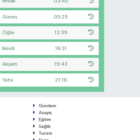
İmsak
03:45
Güneş
05:25
Öğle
12:39
İkindi
16:31
Akşam
19:43
Yatsı
21:16
Gündem
Asayiş
Eğitim
Sağlık
Turizm