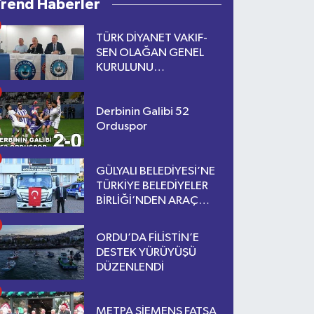
Trend Haberler
TÜRK DİYANET VAKIF-
SEN OLAĞAN GENEL
KURULUNU
GERÇEKLEŞTİRİYOR
Derbinin Galibi 52
Orduspor
GÜLYALI BELEDİYESİ’NE
TÜRKİYE BELEDİYELER
BİRLİĞİ’NDEN ARAÇ
DESTEĞİ
ORDU’DA FİLİSTİN’E
DESTEK YÜRÜYÜŞÜ
DÜZENLENDİ
METPA SİEMENS FATSA