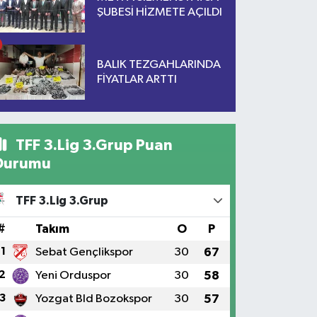
ŞUBESİ HİZMETE AÇILDI
BALIK TEZGAHLARINDA
FİYATLAR ARTTI
TFF 3.Lig 3.Grup Puan
Durumu
TFF 3.Lig 3.Grup
#
Takım
O
P
1
Sebat Gençlikspor
30
67
2
Yeni Orduspor
30
58
3
Yozgat Bld Bozokspor
30
57