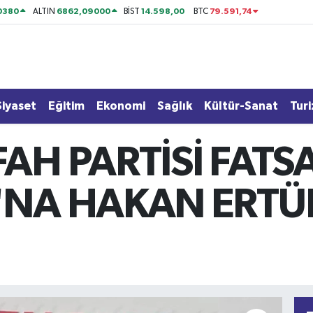
0380
6862,09000
14.598,00
79.591,74
ALTIN
BİST
BTC
Siyaset
Eğitim
Ekonomi
Sağlık
Kültür-Sanat
Tur
AH PARTİSİ FATSA
'NA HAKAN ERT