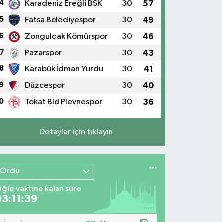
4
Karadeniz Ereğli BSK
30
57
5
Fatsa Belediyespor
30
49
6
Zonguldak Kömürspor
30
46
7
Pazarspor
30
43
8
Karabük İdman Yurdu
30
41
9
Düzcespor
30
40
0
Tokat Bld Plevnespor
30
36
Detaylar için tıklayın
Ordu
ğle vaktine kalan süre
03:11:39