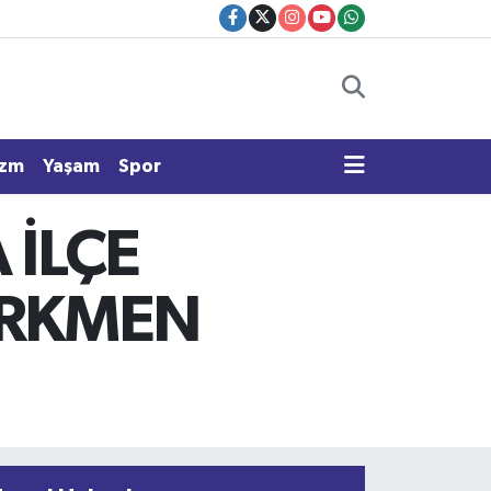
izm
Yaşam
Spor
 İLÇE
ÜRKMEN