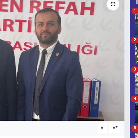
1
2
3
4
-
+
A
A
5