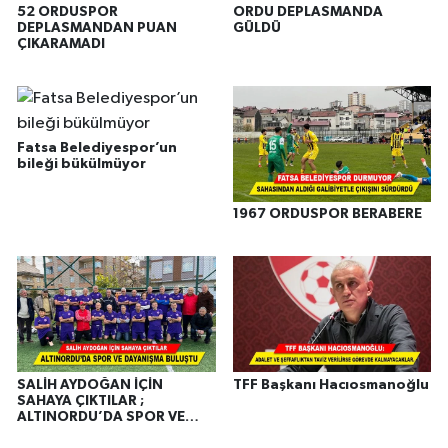
52 ORDUSPOR
ORDU DEPLASMANDA
DEPLASMANDAN PUAN
GÜLDÜ
ÇIKARAMADI
Fatsa Belediyespor’un
bileği bükülmüyor
1967 ORDUSPOR BERABERE
SALİH AYDOĞAN İÇİN
TFF Başkanı Hacıosmanoğlu
SAHAYA ÇIKTILAR ;
ALTINORDU’DA SPOR VE
DAYANIŞMA BULUŞTU