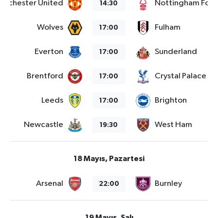
anchester United
Nottingham Fore
14:30
Wolves
Fulham
17:00
Everton
Sunderland
17:00
Brentford
Crystal Palace
17:00
Leeds
Brighton
17:00
Newcastle
West Ham
19:30
18 Mayıs, Pazartesi
Arsenal
Burnley
22:00
19 Mayıs, Salı