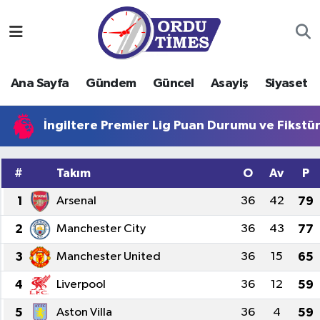
Ana Sayfa
Ordu Nöbetçi Eczaneler
Ana Sayfa
Gündem
Güncel
Asayiş
Siyaset
Gündem
Ordu Hava Durumu
İngiltere Premier Lig Puan Durumu ve Fikstü
Güncel
Ordu Namaz Vakitleri
Asayiş
Ordu Trafik Yoğunluk Haritası
#
Takım
O
Av
P
Siyaset
Süper Lig Puan Durumu ve Fikstür
1
Arsenal
36
42
79
2
Manchester City
36
43
77
Eğitim
Tüm Manşetler
3
Manchester United
36
15
65
Ekonomi
Son Dakika Haberleri
4
Liverpool
36
12
59
Sağlık
Haber Arşivi
5
Aston Villa
36
4
59