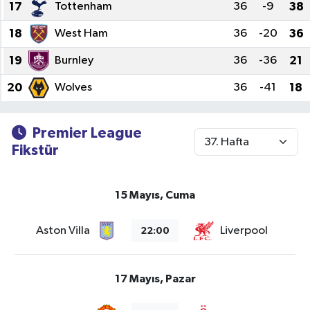
17
Tottenham
36
-9
38
18
West Ham
36
-20
36
19
Burnley
36
-36
21
20
Wolves
36
-41
18
Premier League
Fikstür
15 Mayıs, Cuma
Aston Villa
Liverpool
22:00
17 Mayıs, Pazar