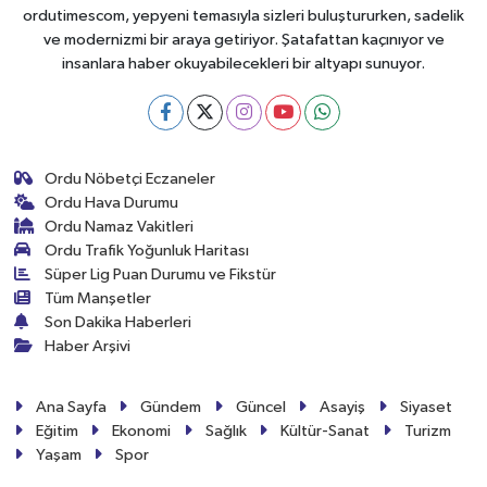
ordutimescom, yepyeni temasıyla sizleri buluştururken, sadelik
ve modernizmi bir araya getiriyor. Şatafattan kaçınıyor ve
insanlara haber okuyabilecekleri bir altyapı sunuyor.
Ordu Nöbetçi Eczaneler
Ordu Hava Durumu
Ordu Namaz Vakitleri
Ordu Trafik Yoğunluk Haritası
Süper Lig Puan Durumu ve Fikstür
Tüm Manşetler
Son Dakika Haberleri
Haber Arşivi
Ana Sayfa
Gündem
Güncel
Asayiş
Siyaset
Eğitim
Ekonomi
Sağlık
Kültür-Sanat
Turizm
Yaşam
Spor