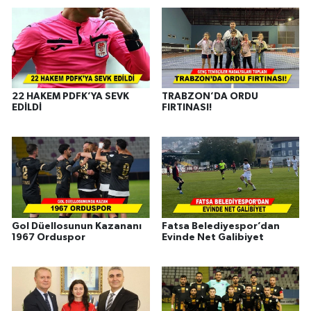
22 HAKEM PDFK’YA SEVK
TRABZON’DA ORDU
EDİLDİ
FIRTINASI!
Gol Düellosunun Kazananı
Fatsa Belediyespor’dan
1967 Orduspor
Evinde Net Galibiyet