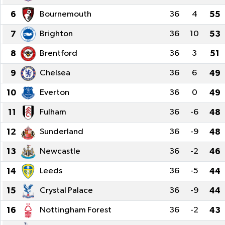
6
Bournemouth
36
4
55
Kültür-Sanat
7
Brighton
36
10
53
Turizm
8
Brentford
36
3
51
Yaşam
9
Chelsea
36
6
49
10
Everton
36
0
49
Spor
11
Fulham
36
-6
48
12
Sunderland
36
-9
48
13
Newcastle
36
-2
46
14
Leeds
36
-5
44
15
Crystal Palace
36
-9
44
16
Nottingham Forest
36
-2
43