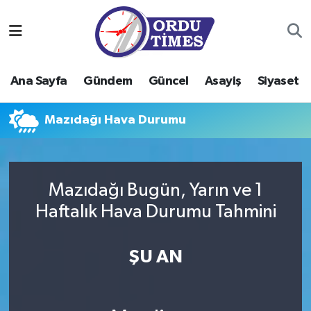
Ana Sayfa
Ordu Nöbetçi Eczaneler
Ana Sayfa
Gündem
Güncel
Asayiş
Siyaset
Gündem
Ordu Hava Durumu
Mazıdağı Hava Durumu
Güncel
Ordu Namaz Vakitleri
Asayiş
Ordu Trafik Yoğunluk Haritası
Mazıdağı Bugün, Yarın ve 1
Siyaset
Süper Lig Puan Durumu ve Fikstür
Haftalık Hava Durumu Tahmini
Eğitim
Tüm Manşetler
ŞU AN
Ekonomi
Son Dakika Haberleri
Sağlık
Haber Arşivi