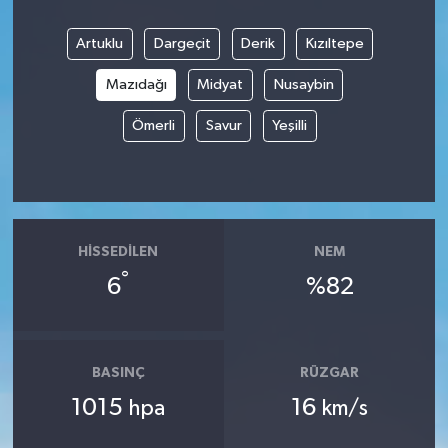
Artuklu
Dargeçit
Derik
Kızıltepe
Mazıdağı
Midyat
Nusaybin
Ömerli
Savur
Yeşilli
HISSEDILEN
NEM
°
6
%82
BASINÇ
RÜZGAR
1015
16
hpa
km/s