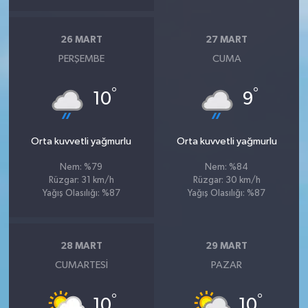
26 MART
27 MART
PERŞEMBE
CUMA
°
°
10
9
Orta kuvvetli yağmurlu
Orta kuvvetli yağmurlu
Nem: %79
Nem: %84
Rüzgar: 31 km/h
Rüzgar: 30 km/h
Yağış Olasılığı: %87
Yağış Olasılığı: %87
28 MART
29 MART
CUMARTESI
PAZAR
°
°
10
10