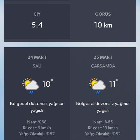
ÇIY
GÖRÜŞ
5.4
10
km
24 MART
25 MART
SALI
ÇARŞAMBA
°
°
10
11
Bölgesel düzensiz yağmur
Bölgesel düzensiz yağmur
yağışlı
yağışlı
Nem: %68
Nem: %65
Rüzgar: 9 km/h
Rüzgar: 19 km/h
Yağış Olasılığı: %87
Yağış Olasılığı: %82