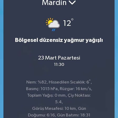
Mardin
Kültür-Sanat
°
12
Turizm
Yaşam
Bölgesel düzensiz yağmur yağışlı
Spor
23 Mart Pazartesi
11:30
°
Nem: %82, Hissedilen Sıcaklık: 6
,
Basınç: 1015 hPa, Rüzgar: 16 km/s,
Toplam Yağış: 0 mm, Çiy Noktası:
5.4,
Görüş Mesafesi: 10 km, Gün
Doğumu: 6:16, Gün Batımı: 18:31