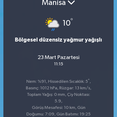
Manisa
Kültür-Sanat
°
10
Turizm
Yaşam
Bölgesel düzensiz yağmur yağışlı
Spor
23 Mart Pazartesi
11:15
°
Nem: %91, Hissedilen Sıcaklık: 5
,
Basınç: 1012 hPa, Rüzgar: 13 km/s,
Toplam Yağış: 0 mm, Çiy Noktası:
5.9,
Görüş Mesafesi: 10 km, Gün
Doğumu: 7:09, Gün Batımı: 19:25