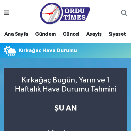
Ana Sayfa
Ordu Nöbetçi Eczaneler
Ana Sayfa
Gündem
Güncel
Asayiş
Siyaset
Gündem
Ordu Hava Durumu
Kırkağaç Hava Durumu
Güncel
Ordu Namaz Vakitleri
Asayiş
Ordu Trafik Yoğunluk Haritası
Kırkağaç Bugün, Yarın ve 1
Siyaset
Süper Lig Puan Durumu ve Fikstür
Haftalık Hava Durumu Tahmini
Eğitim
Tüm Manşetler
ŞU AN
Ekonomi
Son Dakika Haberleri
Sağlık
Haber Arşivi