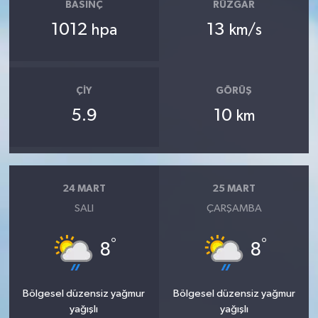
BASINÇ
RÜZGAR
1012
13
hpa
km/s
ÇIY
GÖRÜŞ
5.9
10
km
24 MART
25 MART
SALI
ÇARŞAMBA
°
°
8
8
Bölgesel düzensiz yağmur
Bölgesel düzensiz yağmur
yağışlı
yağışlı