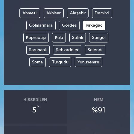
Ahmetli
Akhisar
Alaşehir
Demirci
Gölmarmara
Gördes
Kırkağaç
Köprübaşı
Kula
Salihli
Sarıgöl
Saruhanlı
Şehzadeler
Selendi
Soma
Turgutlu
Yunusemre
HISSEDILEN
NEM
°
5
%91