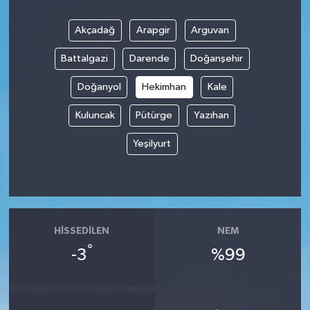
Akçadağ
Arapgir
Arguvan
Battalgazi
Darende
Doğanşehir
Doğanyol
Hekimhan
Kale
Kuluncak
Pütürge
Yazıhan
Yeşilyurt
HISSEDILEN
NEM
°
-3
%99