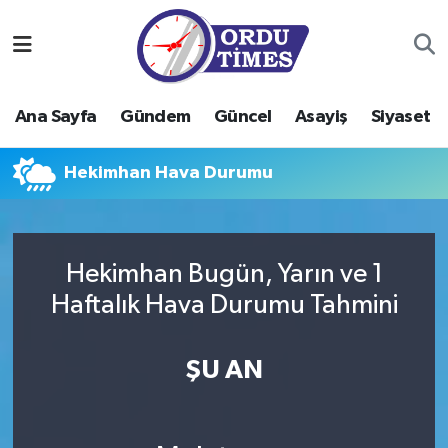
Ana Sayfa
Ordu Nöbetçi Eczaneler
Ana Sayfa
Gündem
Güncel
Asayiş
Siyaset
Gündem
Ordu Hava Durumu
Hekimhan Hava Durumu
Güncel
Ordu Namaz Vakitleri
Asayiş
Ordu Trafik Yoğunluk Haritası
Hekimhan Bugün, Yarın ve 1
Siyaset
Süper Lig Puan Durumu ve Fikstür
Haftalık Hava Durumu Tahmini
Eğitim
Tüm Manşetler
ŞU AN
Ekonomi
Son Dakika Haberleri
Sağlık
Haber Arşivi