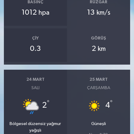
BASINÇ
RÜZGAR
1012
13
hpa
km/s
ÇIY
GÖRÜŞ
0.3
2
km
24 MART
25 MART
SALI
ÇARŞAMBA
°
°
2
4
Bölgesel düzensiz yağmur
Güneşli
yağışlı