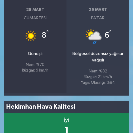
28 MART
29 MART
CUMARTESI
PAZAR
°
°
8
6
Güneşli
Bölgesel düzensiz yağmur
yağışlı
Nem: %70
Rüzgar: 9 km/h
Nem: %82
Rüzgar: 21 km/h
Yağış Olasılığı: %84
Hekimhan Hava Kalitesi
İyi
1