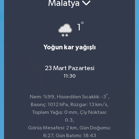
Malatya
Kültür-Sanat
°
1
Turizm
Yaşam
Yoğun kar yağışlı
Spor
23 Mart Pazartesi
11:30
°
Nem: %99, Hissedilen Sıcaklık: -3
,
Basınç: 1012 hPa, Rüzgar: 13 km/s,
Toplam Yağış: 0 mm, Çiy Noktası:
0.3,
Görüş Mesafesi: 2 km, Gün Doğumu:
6:27, Gün Batımı: 18:43