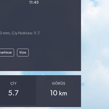
11:45
 0 mm, Çiy Noktası: 5.7,
4
narhisar
Vize
ÇIY
GÖRÜŞ
5.7
10
km