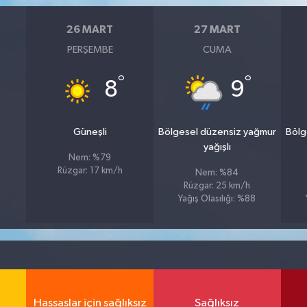
26 MART
27 MART
PERŞEMBE
CUMA
°
°
8
9
Güneşli
Bölgesel düzensiz yağmur
Bölg
yağışlı
Nem: %79
Rüzgar: 17 km/h
Nem: %84
Rüzgar: 25 km/h
Yağış Olasılığı: %88
Hassaslar için sağlıksız
Sağlıksız