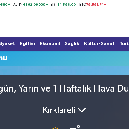
0380
6862,09000
14.598,00
79.591,74
ALTIN
BİST
BTC
Siyaset
Eğitim
Ekonomi
Sağlık
Kültür-Sanat
Tur
mu
ün, Yarın ve 1 Haftalık Hava D
Kırklareli