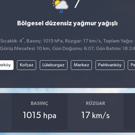
°
7
Bölgesel düzensiz yağmur yağışlı
°
ıcaklık: 4
, Basınç: 1015 hPa, Rüzgar: 17 km/s, Toplam Yağış:
Görüş Mesafesi: 10 km, Gün Doğumu: 6:07, Gün Batımı: 18:2
irköy
Kofçaz
Lüleburgaz
Merkez
Pehlivanköy
Pı
BASINÇ
RÜZGAR
1015
17
hpa
km/s