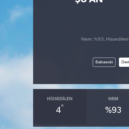
Kültür-Sanat
Turizm
Nem: %93, Hissedilen S
Yaşam
Spor
Babaeski
Dem
HISSEDILEN
NEM
°
4
%93