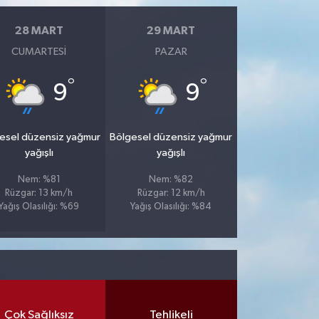
28 MART
29 MART
CUMARTESI
PAZAR
°
°
9
9
esel düzensiz yağmur
Bölgesel düzensiz yağmur
yağışlı
yağışlı
Nem: %81
Nem: %82
Rüzgar: 13 km/h
Rüzgar: 12 km/h
Yağış Olasılığı: %69
Yağış Olasılığı: %84
Çok Sağlıksız
Tehlikeli