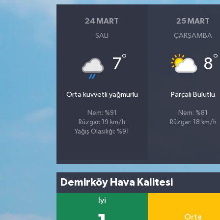
24 MART
25 MART
SALI
ÇARŞAMBA
°
°
7
8
Orta kuvvetli yağmurlu
Parçalı Bulutlu
Nem: %91
Nem: %81
Rüzgar: 19 km/h
Rüzgar: 18 km/h
Yağış Olasılığı: %91
Demirköy Hava Kalitesi
İyi
Orta