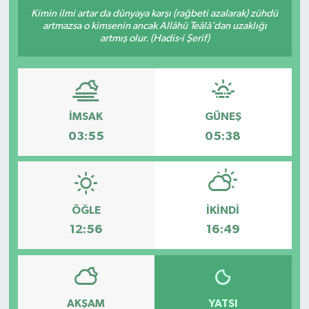
Kimin ilmi artar da dünyaya karşı (rağbeti azalarak) zühdü
Kültür-Sanat
artmazsa o kimsenin ancak Allâhü Teâlâ’dan uzaklığı
artmış olur. (Hadis-i Şerif)
Turizm
Yaşam
İMSAK
GÜNEŞ
Spor
03:55
05:38
ÖĞLE
İKINDI
12:56
16:49
AKŞAM
YATSI