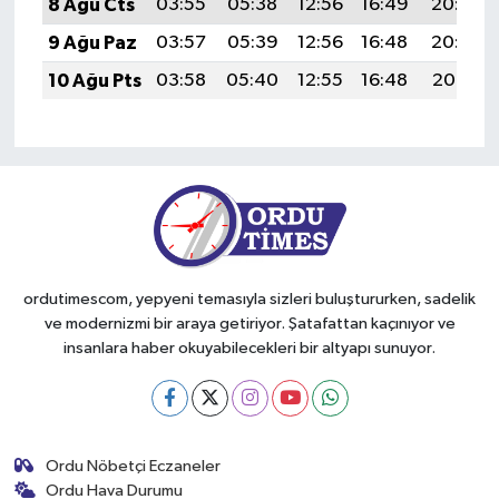
8 Ağu Cts
03:55
05:38
12:56
16:49
20:03
9 Ağu Paz
03:57
05:39
12:56
16:48
20:02
10 Ağu Pts
03:58
05:40
12:55
16:48
20:01
ordutimescom, yepyeni temasıyla sizleri buluştururken, sadelik
ve modernizmi bir araya getiriyor. Şatafattan kaçınıyor ve
insanlara haber okuyabilecekleri bir altyapı sunuyor.
Ordu Nöbetçi Eczaneler
Ordu Hava Durumu