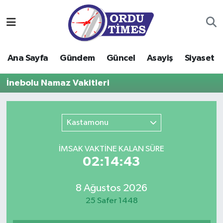
Ana Sayfa
Ordu Nöbetçi Eczaneler
Ana Sayfa
Gündem
Güncel
Asayiş
Siyaset
Gündem
Ordu Hava Durumu
İnebolu Namaz Vakitleri
Güncel
Ordu Namaz Vakitleri
Asayiş
Ordu Trafik Yoğunluk Haritası
Kastamonu
Siyaset
Süper Lig Puan Durumu ve Fikstür
İMSAK VAKTİNE KALAN SÜRE
02:14:43
Eğitim
Tüm Manşetler
8 Ağustos 2026
Ekonomi
Son Dakika Haberleri
25 Safer 1448
Sağlık
Haber Arşivi