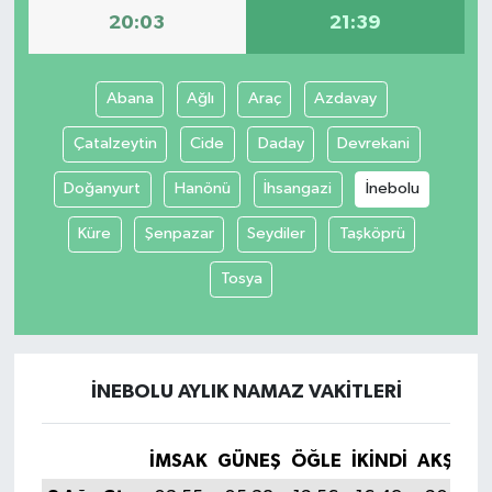
20:03
21:39
Abana
Ağlı
Araç
Azdavay
Çatalzeytin
Cide
Daday
Devrekani
Doğanyurt
Hanönü
İhsangazi
İnebolu
Küre
Şenpazar
Seydiler
Taşköprü
Tosya
İNEBOLU AYLIK NAMAZ VAKITLERI
İMSAK
GÜNEŞ
ÖĞLE
İKINDI
AKŞAM