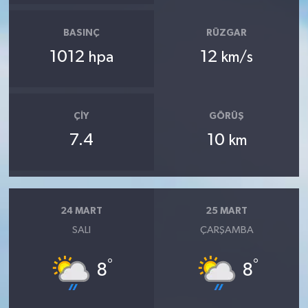
BASINÇ
RÜZGAR
1012
12
hpa
km/s
ÇIY
GÖRÜŞ
7.4
10
km
24 MART
25 MART
SALI
ÇARŞAMBA
°
°
8
8