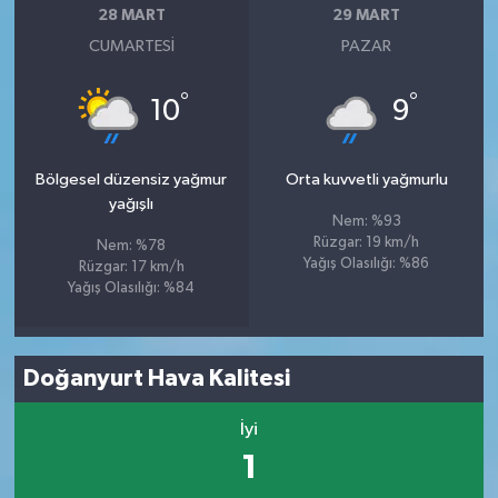
28 MART
29 MART
CUMARTESI
PAZAR
°
°
10
9
Bölgesel düzensiz yağmur
Orta kuvvetli yağmurlu
yağışlı
Nem: %93
Rüzgar: 19 km/h
Nem: %78
Yağış Olasılığı: %86
Rüzgar: 17 km/h
Yağış Olasılığı: %84
Doğanyurt Hava Kalitesi
İyi
1