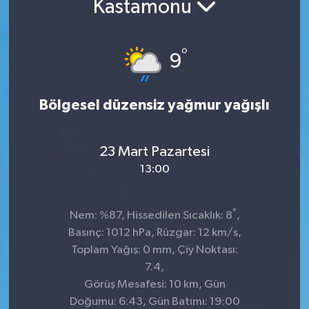
Kastamonu
Kültür-Sanat
°
9
Turizm
Yaşam
Bölgesel düzensiz yağmur yağışlı
Spor
23 Mart Pazartesi
13:00
°
Nem: %87, Hissedilen Sıcaklık: 8
,
Basınç: 1012 hPa, Rüzgar: 12 km/s,
Toplam Yağış: 0 mm, Çiy Noktası:
7.4,
Görüş Mesafesi: 10 km, Gün
Doğumu: 6:43, Gün Batımı: 19:00