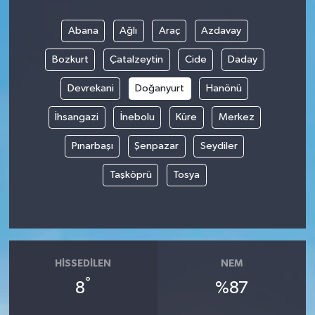
Abana
Ağlı
Araç
Azdavay
Bozkurt
Çatalzeytin
Cide
Daday
Devrekani
Doğanyurt
Hanönü
İhsangazi
İnebolu
Küre
Merkez
Pınarbaşı
Şenpazar
Seydiler
Taşköprü
Tosya
HISSEDILEN
NEM
°
8
%87