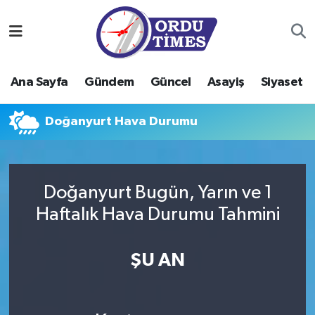
Ana Sayfa
Ordu Nöbetçi Eczaneler
Ana Sayfa
Gündem
Güncel
Asayiş
Siyaset
Gündem
Ordu Hava Durumu
Doğanyurt Hava Durumu
Güncel
Ordu Namaz Vakitleri
Asayiş
Ordu Trafik Yoğunluk Haritası
Doğanyurt Bugün, Yarın ve 1
Siyaset
Süper Lig Puan Durumu ve Fikstür
Haftalık Hava Durumu Tahmini
Eğitim
Tüm Manşetler
ŞU AN
Ekonomi
Son Dakika Haberleri
Sağlık
Haber Arşivi