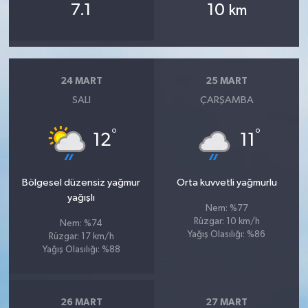
7.1
10
km
24 MART
25 MART
SALI
ÇARŞAMBA
°
°
12
11
Bölgesel düzensiz yağmur
Orta kuvvetli yağmurlu
yağışlı
Nem: %77
Rüzgar: 10 km/h
Nem: %74
Yağış Olasılığı: %86
Rüzgar: 17 km/h
Yağış Olasılığı: %88
26 MART
27 MART