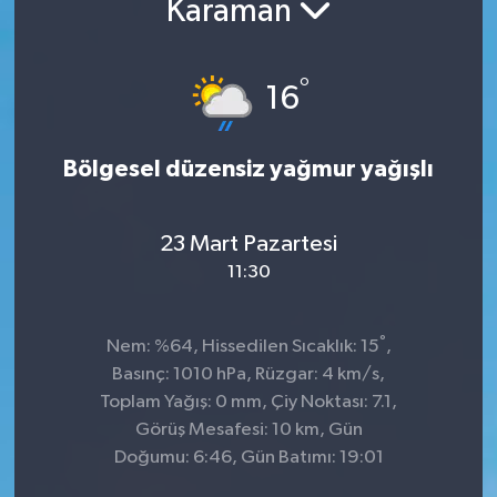
Karaman
Kültür-Sanat
°
16
Turizm
Yaşam
Bölgesel düzensiz yağmur yağışlı
Spor
23 Mart Pazartesi
11:30
°
Nem: %64, Hissedilen Sıcaklık: 15
,
Basınç: 1010 hPa, Rüzgar: 4 km/s,
Toplam Yağış: 0 mm, Çiy Noktası: 7.1,
Görüş Mesafesi: 10 km, Gün
Doğumu: 6:46, Gün Batımı: 19:01