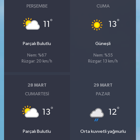
PERŞEMBE
CUMA
°
°
11
13
Parçalı Bulutlu
Güneşli
Nem: %67
Nem: %55
Rüzgar: 20 km/h
Rüzgar: 13 km/h
28 MART
29 MART
CUMARTESI
PAZAR
°
°
13
12
Parçalı Bulutlu
Orta kuvvetli yağmurlu