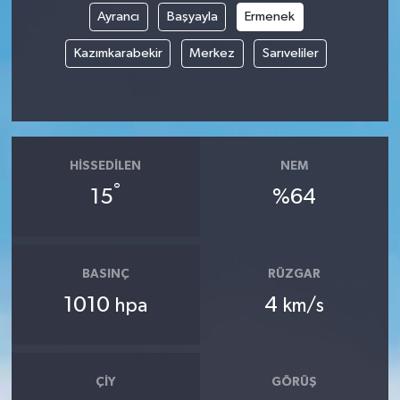
Ayrancı
Başyayla
Ermenek
Kazımkarabekir
Merkez
Sarıveliler
HISSEDILEN
NEM
°
15
%64
BASINÇ
RÜZGAR
1010
4
hpa
km/s
ÇIY
GÖRÜŞ