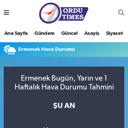
Ana Sayfa
Ordu Nöbetçi Eczaneler
Ana Sayfa
Gündem
Güncel
Asayiş
Siyaset
Gündem
Ordu Hava Durumu
Ermenek Hava Durumu
Güncel
Ordu Namaz Vakitleri
Asayiş
Ordu Trafik Yoğunluk Haritası
Ermenek Bugün, Yarın ve 1
Siyaset
Süper Lig Puan Durumu ve Fikstür
Haftalık Hava Durumu Tahmini
Eğitim
Tüm Manşetler
ŞU AN
Ekonomi
Son Dakika Haberleri
Sağlık
Haber Arşivi