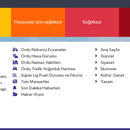
Hassaslar için sağlıksız
Sağlıksız
Ordu Nöbetçi Eczaneler
Ana Sayfa
Ordu Hava Durumu
Güncel
Ordu Namaz Vakitleri
Siyaset
Ordu Trafik Yoğunluk Haritası
Ekonomi
Süper Lig Puan Durumu ve Fikstür
Kültür-Sanat
ken,
Tüm Manşetler
Yaşam
n
Son Dakika Haberleri
yapı
Haber Arşivi