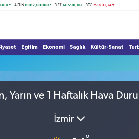
0380
6862,09000
14.598,00
79.591,74
ALTIN
BİST
BTC
Siyaset
Eğitim
Ekonomi
Sağlık
Kültür-Sanat
Tur
n, Yarın ve 1 Haftalık Hava Du
İzmir