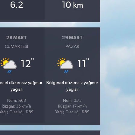
6.2
10
km
28 MART
29 MART
CUMARTESI
PAZAR
°
°
12
11
esel düzensiz yağmur
Bölgesel düzensiz yağmur
yağışlı
yağışlı
Nem: %68
Nem: %73
Rüzgar: 35 km/h
Rüzgar: 17 km/h
Yağış Olasılığı: %89
Yağış Olasılığı: %89