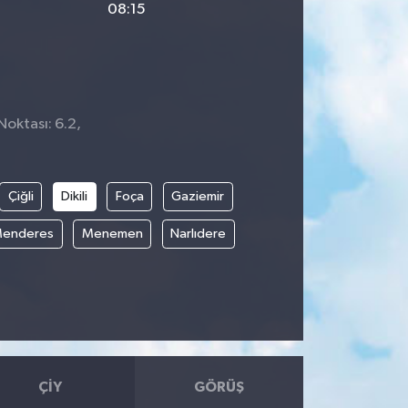
08:15
Noktası: 6.2,
8
Çiğli
Dikili
Foça
Gaziemir
enderes
Menemen
Narlıdere
ÇIY
GÖRÜŞ