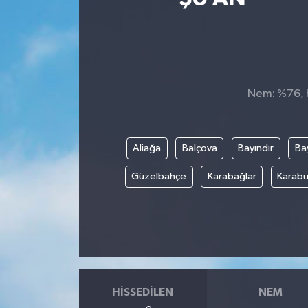
Kültür-Sanat
Turizm
Nem: %76, H
Yaşam
Spor
Aliağa
Balçova
Bayındır
Bay
Güzelbahçe
Karabağlar
Karabu
HISSEDILEN
NEM