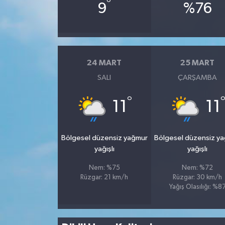
°
9
%76
24 MART
25 MART
SALI
ÇARŞAMBA
°
11
11
Bölgesel düzensiz yağmur
Bölgesel düzensiz y
yağışlı
yağışlı
Nem: %75
Nem: %72
Rüzgar: 21 km/h
Rüzgar: 30 km/h
Yağış Olasılığı: %8