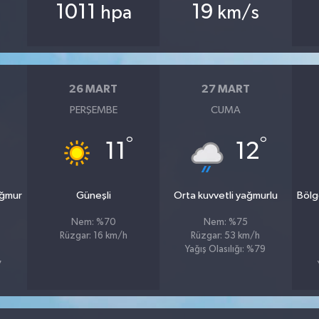
1011
19
hpa
km/s
26 MART
27 MART
PERŞEMBE
CUMA
°
°
°
11
12
ağmur
Güneşli
Orta kuvvetli yağmurlu
Bölg
Nem: %70
Nem: %75
Rüzgar: 16 km/h
Rüzgar: 53 km/h
Yağış Olasılığı: %79
7