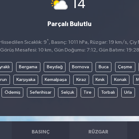
°
14
Parçalı Bulutlu
°
issedilen Sıcaklık: 9
, Basınç: 1011 hPa, Rüzgar: 19 km/s, Çiy 
Görüş Mesafesi: 10 km, Gün Doğumu: 7:12, Gün Batımı: 19:2
raklı
Bergama
Beydağ
Bornova
Buca
Çeşme
run
Karşıyaka
Kemalpaşa
Kiraz
Kınık
Konak
M
Ödemiş
Seferihisar
Selçuk
Tire
Torbalı
Urla
BASINÇ
RÜZGAR