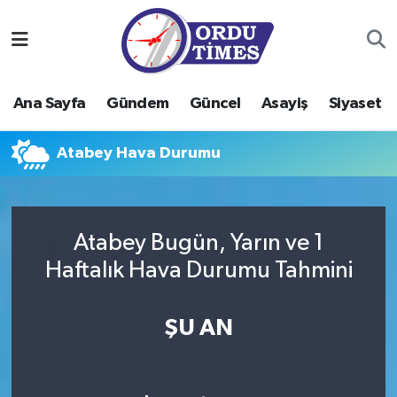
Ana Sayfa
Ordu Nöbetçi Eczaneler
Ana Sayfa
Gündem
Güncel
Asayiş
Siyaset
Gündem
Ordu Hava Durumu
Atabey Hava Durumu
Güncel
Ordu Namaz Vakitleri
Asayiş
Ordu Trafik Yoğunluk Haritası
Atabey Bugün, Yarın ve 1
Siyaset
Süper Lig Puan Durumu ve Fikstür
Haftalık Hava Durumu Tahmini
Eğitim
Tüm Manşetler
ŞU AN
Ekonomi
Son Dakika Haberleri
Sağlık
Haber Arşivi