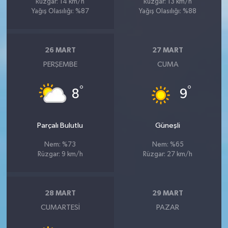
Rüzgar: 14 km/h
Rüzgar: 13 km/h
Yağış Olasılığı: %87
Yağış Olasılığı: %88
26 MART
27 MART
PERŞEMBE
CUMA
°
°
8
9
Parçalı Bulutlu
Güneşli
Nem: %73
Nem: %65
Rüzgar: 9 km/h
Rüzgar: 27 km/h
28 MART
29 MART
CUMARTESI
PAZAR