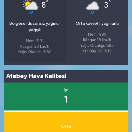
°
°
8
3
Bölgesel düzensiz yağmur
Orta kuvvetli yağmurlu
yağışlı
Nem: %99
Rüzgar: 18 km/h
Nem: %91
Yağış Olasılığı: %85
Rüzgar: 20 km/h
Kar Olasılığı: %18
Yağış Olasılığı: %60
Atabey Hava Kalitesi
İyi
1
Orta