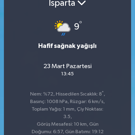
Isparta
Kültür-Sanat
°
9
Turizm
Yaşam
Hafif sağnak yağışlı
Spor
23 Mart Pazartesi
13:45
°
Nem: %72, Hissedilen Sıcaklık: 8
,
Basınç: 1008 hPa, Rüzgar: 6 km/s,
Toplam Yağış: 1 mm, Çiy Noktası:
3.5,
Görüş Mesafesi: 10 km, Gün
Doğumu: 6:57, Gün Batımı: 19:12