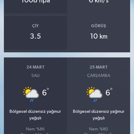
1008
6
hpa
km/s
ÇIY
GÖRÜŞ
3.5
10
km
24 MART
25 MART
SALI
ÇARŞAMBA
°
°
6
6
Bölgesel düzensiz yağmur
Bölgesel düzensiz yağmur
yağışlı
yağışlı
Nem: %86
Nem: %80