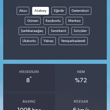
Aksu
Atabey
Eğirdir
Gelendost
Gönen
Keçiborlu
Merkez
Şarkikaraağaç
Senirkent
Sütçüler
Uluborlu
Yalvaç
Yenişarbademli
HISSEDILEN
NEM
°
8
%72
BASINÇ
RÜZGAR