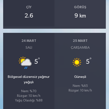
ÇIY
GÖRÜŞ
2.6
9
km
24 MART
25 MART
SALI
ÇARŞAMBA
°
°
5
5
Bölgesel düzensiz yağmur
Güneşli
yağışlı
Nem: %65
Rüzgar: 10 km/h
Nem: %70
Rüzgar: 10 km/h
Yağış Olasılığı: %88