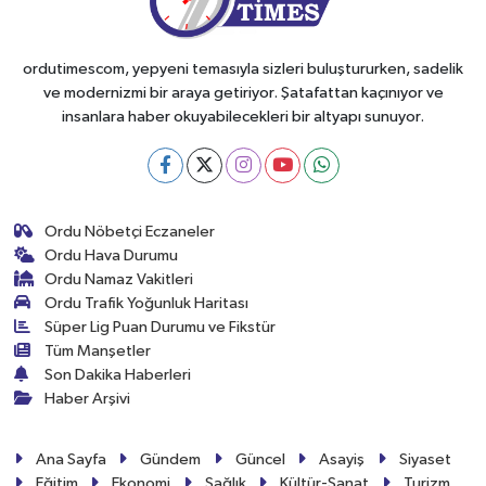
ordutimescom, yepyeni temasıyla sizleri buluştururken, sadelik
ve modernizmi bir araya getiriyor. Şatafattan kaçınıyor ve
insanlara haber okuyabilecekleri bir altyapı sunuyor.
Ordu Nöbetçi Eczaneler
Ordu Hava Durumu
Ordu Namaz Vakitleri
Ordu Trafik Yoğunluk Haritası
Süper Lig Puan Durumu ve Fikstür
Tüm Manşetler
Son Dakika Haberleri
Haber Arşivi
Ana Sayfa
Gündem
Güncel
Asayiş
Siyaset
Eğitim
Ekonomi
Sağlık
Kültür-Sanat
Turizm