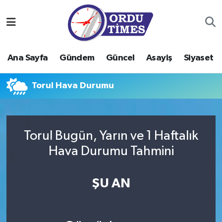
Ana Sayfa
Ordu Nöbetçi Eczaneler
Ana Sayfa
Gündem
Güncel
Asayiş
Siyaset
Gündem
Ordu Hava Durumu
Torul Hava Durumu
Güncel
Ordu Namaz Vakitleri
Asayiş
Ordu Trafik Yoğunluk Haritası
Torul Bugün, Yarın ve 1 Haftalık
Siyaset
Süper Lig Puan Durumu ve Fikstür
Hava Durumu Tahmini
Eğitim
Tüm Manşetler
ŞU AN
Ekonomi
Son Dakika Haberleri
Sağlık
Haber Arşivi