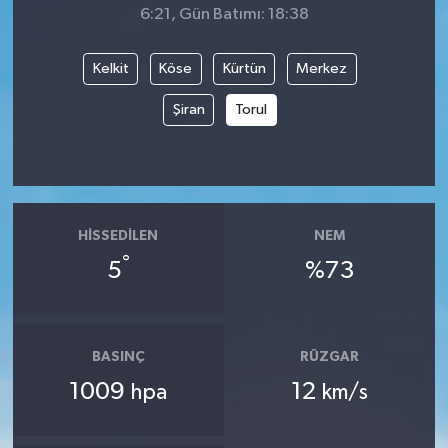
6:21, Gün Batımı: 18:38
Kelkit
Köse
Kürtün
Merkez
Şiran
Torul
HISSEDILEN
NEM
°
5
%73
BASINÇ
RÜZGAR
1009
12
hpa
km/s