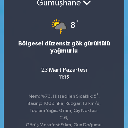
Gümüşhane
Kültür-Sanat
°
8
Turizm
Yaşam
Bölgesel düzensiz gök gürültülü
yağmurlu
Spor
23 Mart Pazartesi
11:15
°
Nem: %73, Hissedilen Sıcaklık: 5
,
Basınç: 1009 hPa, Rüzgar: 12 km/s,
Toplam Yağış: 0 mm, Çiy Noktası:
2.6,
Görüş Mesafesi: 9 km, Gün Doğumu: