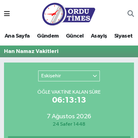
Ana Sayfa
Ordu Nöbetçi Eczaneler
Ana Sayfa
Gündem
Güncel
Asayiş
Siyaset
Gündem
Ordu Hava Durumu
Han Namaz Vakitleri
Güncel
Ordu Namaz Vakitleri
Asayiş
Ordu Trafik Yoğunluk Haritası
Eskişehir
Siyaset
Süper Lig Puan Durumu ve Fikstür
ÖĞLE VAKTİNE KALAN SÜRE
06:13:13
Eğitim
Tüm Manşetler
7 Ağustos 2026
Ekonomi
Son Dakika Haberleri
24 Safer 1448
Sağlık
Haber Arşivi