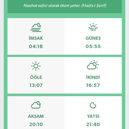
Nasihat edici olarak ölüm yeter. (Hadis-i Şerif)
Kültür-Sanat
Turizm
İMSAK
GÜNEŞ
Yaşam
04:18
05:55
Spor
ÖĞLE
İKINDI
13:07
16:57
AKŞAM
YATSI
20:10
21:40