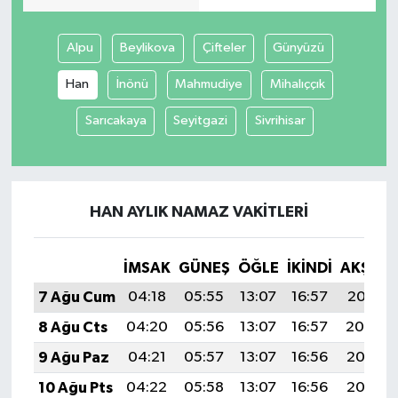
Alpu
Beylikova
Çifteler
Günyüzü
Han
İnönü
Mahmudiye
Mihalıççık
Sarıcakaya
Seyitgazi
Sivrihisar
HAN AYLIK NAMAZ VAKITLERI
İMSAK
GÜNEŞ
ÖĞLE
İKINDI
AKŞAM
7 Ağu Cum
04:18
05:55
13:07
16:57
20:10
8 Ağu Cts
04:20
05:56
13:07
16:57
20:09
9 Ağu Paz
04:21
05:57
13:07
16:56
20:07
10 Ağu Pts
04:22
05:58
13:07
16:56
20:06