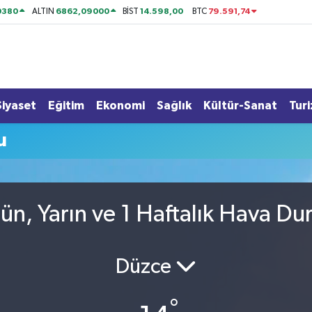
0380
6862,09000
14.598,00
79.591,74
ALTIN
BİST
BTC
Siyaset
Eğitim
Ekonomi
Sağlık
Kültür-Sanat
Tur
u
n, Yarın ve 1 Haftalık Hava D
Düzce
°