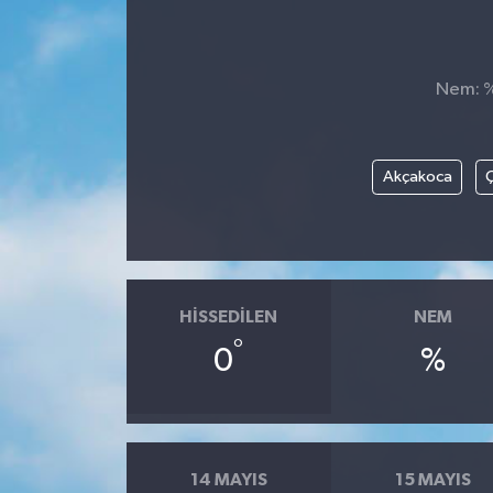
Kültür-Sanat
Nem: %,
Turizm
Yaşam
Akçakoca
Ç
Spor
HISSEDILEN
NEM
°
0
%
14 MAYIS
15 MAYIS