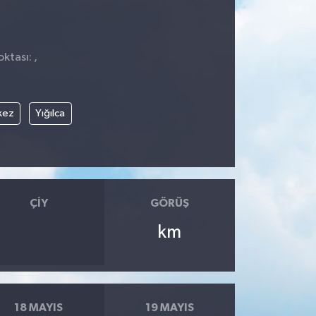
ktası: ,
kez
Yığılca
ÇIY
GÖRÜŞ
km
18 MAYIS
19 MAYIS