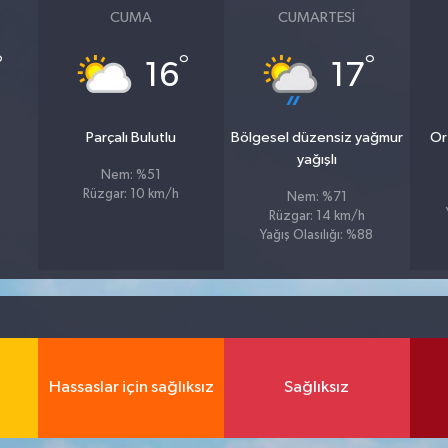
CUMA
CUMARTESI
°
°
°
16
17
Parçalı Bulutlu
Bölgesel düzensiz yağmur
Or
yağışlı
Nem: %51
Rüzgar: 10 km/h
Nem: %71
Rüzgar: 14 km/h
Yağış Olasılığı: %88
Hassaslar için sağlıksız
Sağlıksız