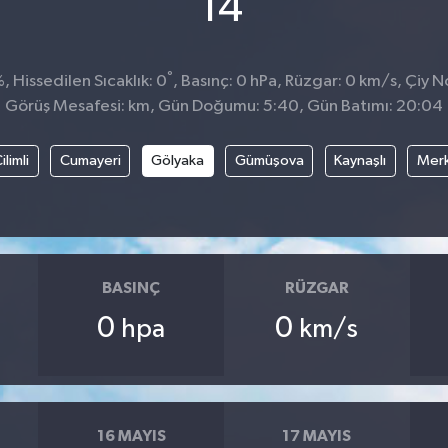
14
°
 Hissedilen Sıcaklık: 0
, Basınç: 0 hPa, Rüzgar: 0 km/s, Çiy No
Görüş Mesafesi: km, Gün Doğumu: 5:40, Gün Batımı: 20:04
ilimli
Cumayeri
Gölyaka
Gümüşova
Kaynaşlı
Mer
BASINÇ
RÜZGAR
0
0
hpa
km/s
16 MAYIS
17 MAYIS