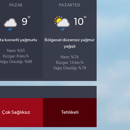
PAZAR
PAZARTESI
°
°
9
10
ta kuvvetli yağmurlu
Bölgesel düzensiz yağmur
yağışlı
Nem: %95
Rüzgar: 8 km/h
Nem: %74
Yağış Olasılığı: %88
Rüzgar: 13 km/h
Yağış Olasılığı: %78
Çok Sağlıksız
Tehlikeli