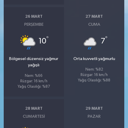
26 MART
27 MART
PERŞEMBE
CUMA
°
°
10
7
Bölgesel düzensiz yağmur
Orta kuvvetli yağmurlu
yağışlı
Nem: %82
Rüzgar: 16 km/h
Nem: %66
Yağış Olasılığı: %88
Rüzgar: 16 km/h
Yağış Olasılığı: %87
28 MART
29 MART
CUMARTESI
PAZAR