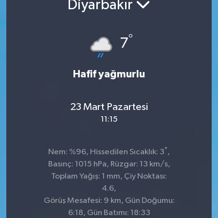
Diyarbakır
Kültür-Sanat
°
7
Turizm
Yaşam
Hafif yağmurlu
Spor
23 Mart Pazartesi
11:15
°
Nem: %96, Hissedilen Sıcaklık: 3
,
Basınç: 1015 hPa, Rüzgar: 13 km/s,
Toplam Yağış: 1 mm, Çiy Noktası:
4.6,
Görüş Mesafesi: 9 km, Gün Doğumu:
6:18, Gün Batımı: 18:33