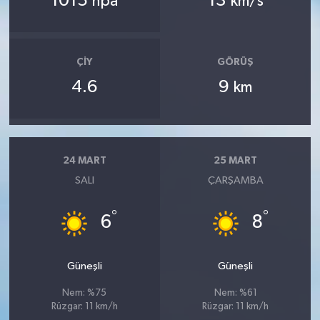
1015
13
hpa
km/s
ÇIY
GÖRÜŞ
4.6
9
km
24 MART
25 MART
SALI
ÇARŞAMBA
°
°
6
8
Güneşli
Güneşli
Nem: %75
Nem: %61
Rüzgar: 11 km/h
Rüzgar: 11 km/h