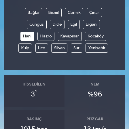
Bağlar
Bismil
Çermik
Çınar
Çüngüş
Dicle
Eğil
Ergani
Hani
Hazro
Kayapınar
Kocaköy
Kulp
Lice
Silvan
Sur
Yenişehir
HISSEDILEN
NEM
°
3
%96
BASINÇ
RÜZGAR