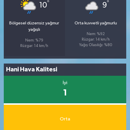
°
°
10
9
Bölgesel düzensiz yağmur
Orta kuvvetli yağmurlu
yağışlı
Nem: %92
Rüzgar: 14 km/h
Nem: %79
Yağış Olasılığı: %80
Rüzgar: 14 km/h
Hani Hava Kalitesi
İyi
1
Orta