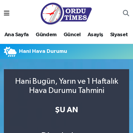
Ana Sayfa
Ordu Nöbetçi Eczaneler
Ana Sayfa
Gündem
Güncel
Asayiş
Siyaset
Gündem
Ordu Hava Durumu
Hani Hava Durumu
Güncel
Ordu Namaz Vakitleri
Asayiş
Ordu Trafik Yoğunluk Haritası
Hani Bugün, Yarın ve 1 Haftalık
Siyaset
Süper Lig Puan Durumu ve Fikstür
Hava Durumu Tahmini
Eğitim
Tüm Manşetler
ŞU AN
Ekonomi
Son Dakika Haberleri
Sağlık
Haber Arşivi