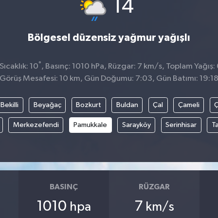
°
14
Bölgesel düzensiz yağmur yağışlı
°
ıcaklık: 10
, Basınç: 1010 hPa, Rüzgar: 7 km/s, Toplam Yağış:
Görüş Mesafesi: 10 km, Gün Doğumu: 7:03, Gün Batımı: 19:1
Bekilli
Beyağaç
Bozkurt
Buldan
Çal
Çameli
Merkezefendi
Pamukkale
Sarayköy
Serinhisar
T
BASINÇ
RÜZGAR
1010
7
hpa
km/s