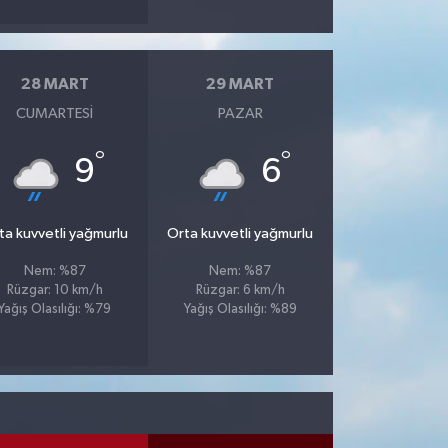
28 MART
29 MART
CUMARTESI
PAZAR
°
°
9
6
ta kuvvetli yağmurlu
Orta kuvvetli yağmurlu
Nem: %87
Nem: %87
Rüzgar: 10 km/h
Rüzgar: 6 km/h
Yağış Olasılığı: %79
Yağış Olasılığı: %89