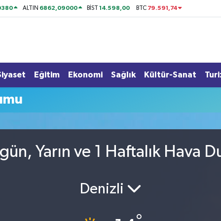
0380
6862,09000
14.598,00
79.591,74
ALTIN
BİST
BTC
Siyaset
Eğitim
Ekonomi
Sağlık
Kültür-Sanat
Tur
umu
ün, Yarın ve 1 Haftalık Hava 
Denizli