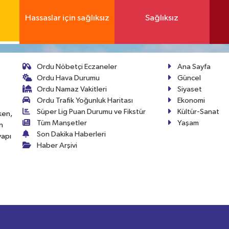
Hassaslar için sağlıksız
Sağlıksız
Ordu Nöbetçi Eczaneler
Ana Sayfa
Ordu Hava Durumu
Güncel
Ordu Namaz Vakitleri
Siyaset
Ordu Trafik Yoğunluk Haritası
Ekonomi
Süper Lig Puan Durumu ve Fikstür
Kültür-Sanat
ken,
Tüm Manşetler
Yaşam
n
Son Dakika Haberleri
yapı
Haber Arşivi