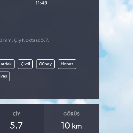
11:45
 0 mm, Çiy Noktası: 5.7,
8
Çardak
Çivril
Güney
Honaz
avas
ÇIY
GÖRÜŞ
5.7
10
km