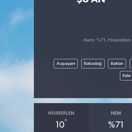
Kültür-Sanat
Turizm
Nem: %71, Hissedilen S
Yaşam
Spor
Acıpayam
Babadağ
Baklan
Kale
HISSEDILEN
NEM
°
10
%71