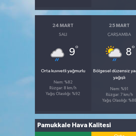
24 MART
25 MART
SALI
ÇARŞAMBA
°
°
9
8
Orta kuvvetli yağmurlu
Bölgesel düzensiz y
yağışlı
Nem: %82
Rüzgar: 8 km/h
Nem: %91
Yağış Olasılığı: %92
Rüzgar: 7 km/h
Yağış Olasılığı: %8
Pamukkale Hava Kalitesi