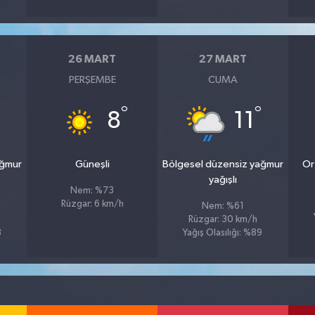
26 MART
27 MART
PERŞEMBE
CUMA
°
°
8
11
ağmur
Güneşli
Bölgesel düzensiz yağmur
Or
yağışlı
Nem: %73
Rüzgar: 6 km/h
Nem: %61
Rüzgar: 30 km/h
8
Yağış Olasılığı: %89