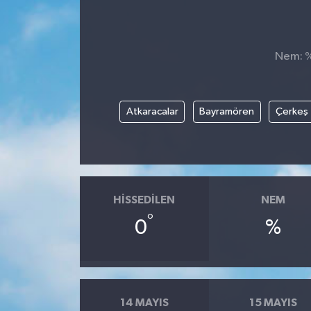
Kültür-Sanat
Nem: %,
Turizm
Yaşam
Atkaracalar
Bayramören
Çerkeş
Spor
HISSEDILEN
NEM
°
0
%
14 MAYIS
15 MAYIS