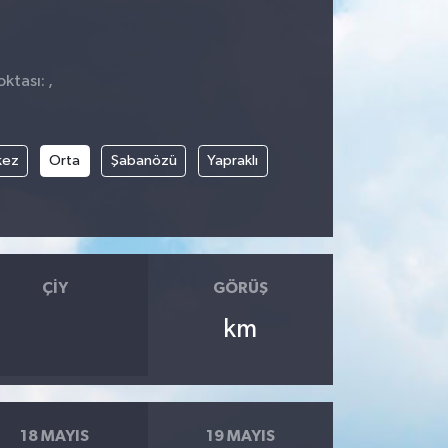
ktası: ,
kez
Orta
Şabanözü
Yapraklı
ÇIY
GÖRÜŞ
km
18 MAYIS
19 MAYIS