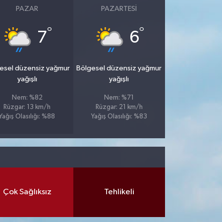
PAZAR
PAZARTESI
°
°
7
6
esel düzensiz yağmur
Bölgesel düzensiz yağmur
yağışlı
yağışlı
Nem: %82
Nem: %71
Rüzgar: 13 km/h
Rüzgar: 21 km/h
Yağış Olasılığı: %88
Yağış Olasılığı: %83
Çok Sağlıksız
Tehlikeli