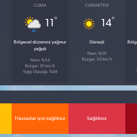
CUMA
CUMARTESI
°
°
11
14
Bölgesel düzensiz yağmur
Güneşli
Bölg
yağışlı
Nem: %59
Rüzgar: 34 km/h
Nem: %54
Rüzgar: 30 km/h
Yağış Olasılığı: %68
Hassaslar için sağlıksız
Sağlıksız