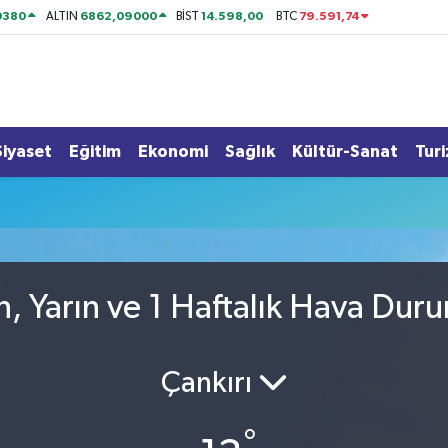
0380
6862,09000
14.598,00
79.591,74
ALTIN
BİST
BTC
Siyaset
Eğitim
Ekonomi
Sağlık
Kültür-Sanat
Tur
, Yarın ve 1 Haftalık Hava Dur
Çankırı
°