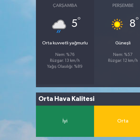
ÇARŞAMBA
PERŞEMBE
°
°
5
8
Orta kuvvetli yağmurlu
Güneşli
Nem: %76
Nem: %57
Rüzgar: 13 km/h
Rüzgar: 12 km/h
Yağış Olasılığı: %89
Orta Hava Kalitesi
İyi
Orta