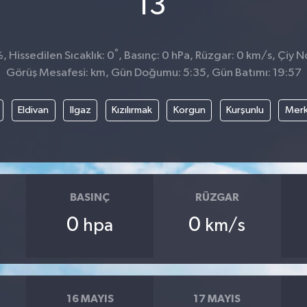
13
°
 Hissedilen Sıcaklık: 0
, Basınç: 0 hPa, Rüzgar: 0 km/s, Çiy No
Görüş Mesafesi: km, Gün Doğumu: 5:35, Gün Batımı: 19:57
Eldivan
Ilgaz
Kızılırmak
Korgun
Kurşunlu
Mer
BASINÇ
RÜZGAR
0
0
hpa
km/s
16 MAYIS
17 MAYIS