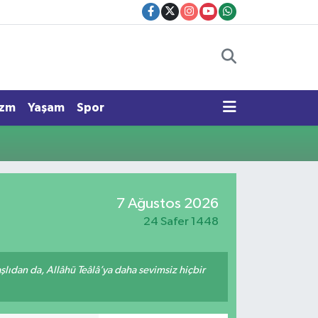
izm
Yaşam
Spor
7 Ağustos 2026
24 Safer 1448
ıdan da, Allâhü Teâlâ’ya daha sevimsiz hiçbir