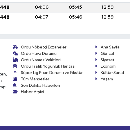
1448
04:06
05:45
12:59
1448
04:07
05:46
12:59
Ordu Nöbetçi Eczaneler
Ana Sayfa
Ordu Hava Durumu
Güncel
Ordu Namaz Vakitleri
Siyaset
Ordu Trafik Yoğunluk Haritası
Ekonomi
Süper Lig Puan Durumu ve Fikstür
Kültür-Sanat
ken,
Tüm Manşetler
Yaşam
n
Son Dakika Haberleri
yapı
Haber Arşivi