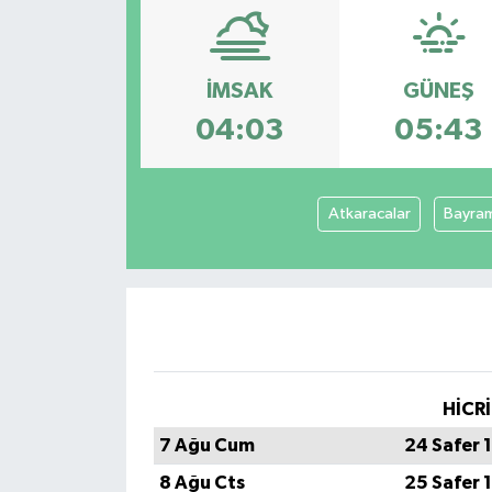
Kültür-Sanat
İMSAK
GÜNEŞ
Turizm
04:03
05:43
Yaşam
Spor
Atkaracalar
Bayra
HİCRİ
7 Ağu Cum
24 Safer 
8 Ağu Cts
25 Safer 