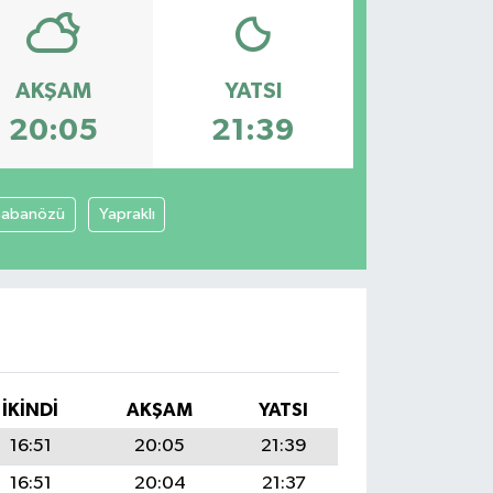
AKŞAM
YATSI
20:05
21:39
Şabanözü
Yapraklı
İKINDI
AKŞAM
YATSI
16:51
20:05
21:39
16:51
20:04
21:37