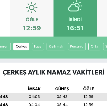
ÖĞLE
İKINDI
12:59
16:51
mören
Çerkeş
Ilgaz
Kızılırmak
Kurşunlu
Orta
ÇERKEŞ AYLIK NAMAZ VAKITLERI
İMSAK
GÜNEŞ
ÖĞLE
1448
04:03
05:43
12:59
1448
04:04
05:44
12:59