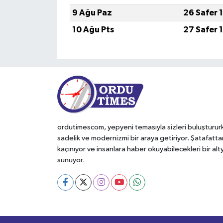
9 Ağu Paz
26 Safer 
10 Ağu Pts
27 Safer 
ordutimescom, yepyeni temasıyla sizleri buluşturur
sadelik ve modernizmi bir araya getiriyor. Şatafatta
kaçınıyor ve insanlara haber okuyabilecekleri bir alt
sunuyor.