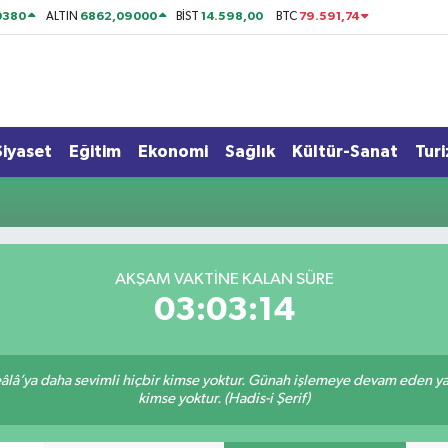
0380
6862,09000
14.598,00
79.591,74
ALTIN
BİST
BTC
Siyaset
Eğitim
Ekonomi
Sağlık
Kültür-Sanat
Tur
AKŞAM VAKTİNE KALAN SÜRE
03:03:14
lâ’ya daha sevimli hiçbir kimse yoktur. Günah işlemeye devam eden yaşl
kimse yoktur. (Hadis-i Şerif)