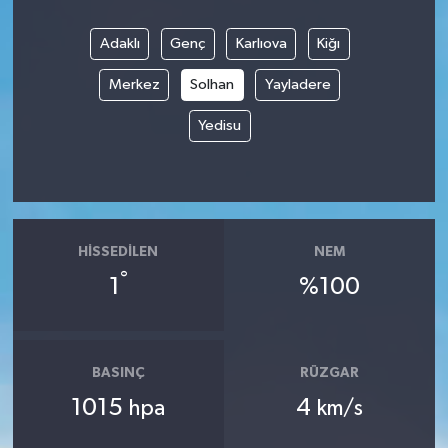
Adaklı
Genç
Karlıova
Kiğı
Merkez
Solhan
Yayladere
Yedisu
HISSEDILEN
NEM
°
1
%100
BASINÇ
RÜZGAR
1015
4
hpa
km/s