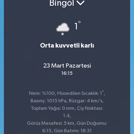
Bingöl
Kültür-Sanat
°
1
Turizm
Yaşam
Orta kuvvetli karlı
Spor
23 Mart Pazartesi
16:15
°
Nem: %100, Hissedilen Sıcaklık: 1
,
Basınç: 1015 hPa, Rüzgar: 4 km/s,
Toplam Yağış: 0 mm, Çiy Noktası:
1.4,
Görüş Mesafesi: 5 km, Gün Doğumu:
6:15, Gün Batımı: 18:31