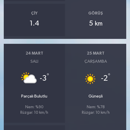
ÇIY
GÖRÜŞ
1.4
5
km
24 MART
25 MART
SALI
ÇARŞAMBA
°
°
-3
-2
Parçalı Bulutlu
Güneşli
Nem: %90
Nem: %78
Rüzgar: 10 km/h
Rüzgar: 10 km/h