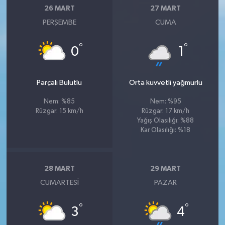
26 MART
27 MART
PERŞEMBE
CUMA
°
°
0
1
Parçalı Bulutlu
Orta kuvvetli yağmurlu
Nem: %85
Nem: %95
Rüzgar: 15 km/h
Rüzgar: 17 km/h
Yağış Olasılığı: %88
Kar Olasılığı: %18
28 MART
29 MART
CUMARTESI
PAZAR
°
°
3
4