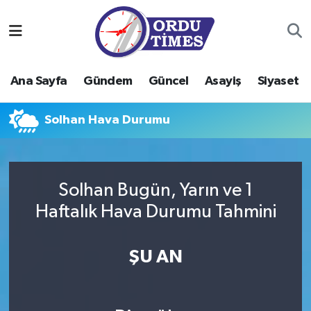
Ana Sayfa
Ordu Nöbetçi Eczaneler
Ana Sayfa
Gündem
Güncel
Asayiş
Siyaset
Gündem
Ordu Hava Durumu
Solhan Hava Durumu
Güncel
Ordu Namaz Vakitleri
Asayiş
Ordu Trafik Yoğunluk Haritası
Solhan Bugün, Yarın ve 1
Siyaset
Süper Lig Puan Durumu ve Fikstür
Haftalık Hava Durumu Tahmini
Eğitim
Tüm Manşetler
ŞU AN
Ekonomi
Son Dakika Haberleri
Sağlık
Haber Arşivi