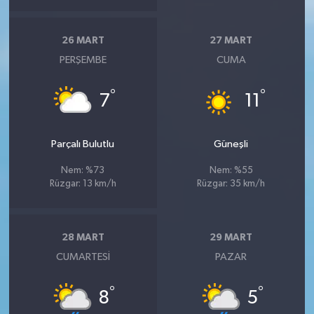
26 MART
27 MART
PERŞEMBE
CUMA
°
°
7
11
Parçalı Bulutlu
Güneşli
Nem: %73
Nem: %55
Rüzgar: 13 km/h
Rüzgar: 35 km/h
28 MART
29 MART
CUMARTESI
PAZAR
°
°
8
5