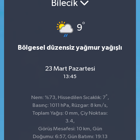
Bilecik
Kültür-Sanat
°
9
Turizm
Yaşam
Bölgesel düzensiz yağmur yağışlı
Spor
23 Mart Pazartesi
13:45
°
Nem: %73, Hissedilen Sıcaklık: 7
,
Basınç: 1011 hPa, Rüzgar: 8 km/s,
Toplam Yağış: 0 mm, Çiy Noktası:
3.4,
Görüş Mesafesi: 10 km, Gün
Doğumu: 6:57, Gün Batımı: 19:13