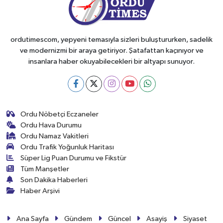
ordutimescom, yepyeni temasıyla sizleri buluştururken, sadelik
ve modernizmi bir araya getiriyor. Şatafattan kaçınıyor ve
insanlara haber okuyabilecekleri bir altyapı sunuyor.
Ordu Nöbetçi Eczaneler
Ordu Hava Durumu
Ordu Namaz Vakitleri
Ordu Trafik Yoğunluk Haritası
Süper Lig Puan Durumu ve Fikstür
Tüm Manşetler
Son Dakika Haberleri
Haber Arşivi
Ana Sayfa
Gündem
Güncel
Asayiş
Siyaset