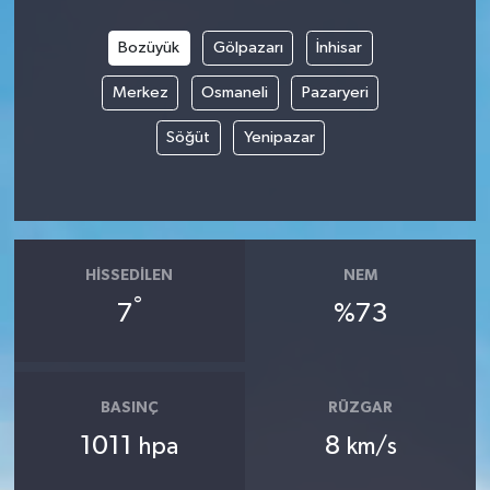
Bozüyük
Gölpazarı
İnhisar
Merkez
Osmaneli
Pazaryeri
Söğüt
Yenipazar
HISSEDILEN
NEM
°
7
%73
BASINÇ
RÜZGAR
1011
8
hpa
km/s