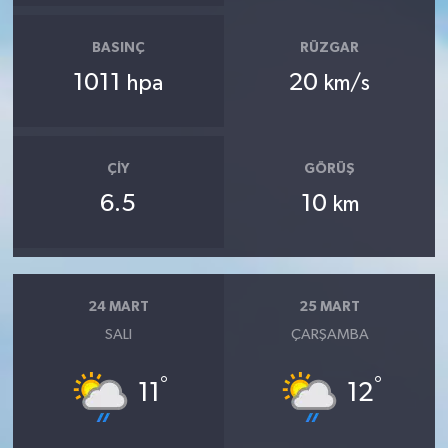
BASINÇ
RÜZGAR
1011
20
hpa
km/s
ÇIY
GÖRÜŞ
6.5
10
km
24 MART
25 MART
SALI
ÇARŞAMBA
°
°
11
12