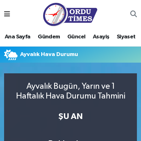
Ana Sayfa
Ordu Nöbetçi Eczaneler
Ana Sayfa
Gündem
Güncel
Asayiş
Siyaset
Gündem
Ordu Hava Durumu
Ayvalık Hava Durumu
Güncel
Ordu Namaz Vakitleri
Asayiş
Ordu Trafik Yoğunluk Haritası
Ayvalık Bugün, Yarın ve 1
Siyaset
Süper Lig Puan Durumu ve Fikstür
Haftalık Hava Durumu Tahmini
Eğitim
Tüm Manşetler
ŞU AN
Ekonomi
Son Dakika Haberleri
Sağlık
Haber Arşivi