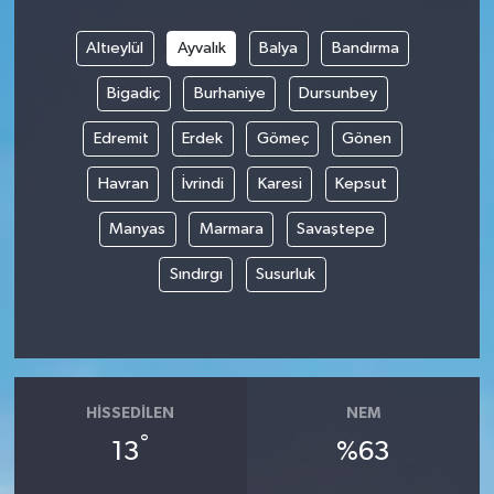
Altıeylül
Ayvalık
Balya
Bandırma
Bigadiç
Burhaniye
Dursunbey
Edremit
Erdek
Gömeç
Gönen
Havran
İvrindi
Karesi
Kepsut
Manyas
Marmara
Savaştepe
Sındırgı
Susurluk
HISSEDILEN
NEM
°
13
%63