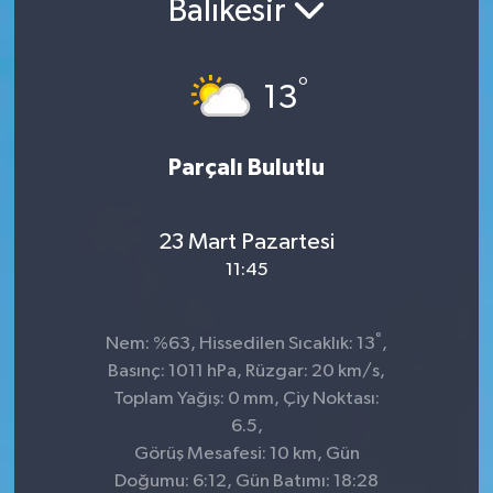
Balıkesir
Kültür-Sanat
°
13
Turizm
Yaşam
Parçalı Bulutlu
Spor
23 Mart Pazartesi
11:45
°
Nem: %63, Hissedilen Sıcaklık: 13
,
Basınç: 1011 hPa, Rüzgar: 20 km/s,
Toplam Yağış: 0 mm, Çiy Noktası:
6.5,
Görüş Mesafesi: 10 km, Gün
Doğumu: 6:12, Gün Batımı: 18:28