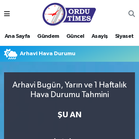
Ana Sayfa
Ordu Nöbetçi Eczaneler
Ana Sayfa
Gündem
Güncel
Asayiş
Siyaset
Gündem
Ordu Hava Durumu
Arhavi Hava Durumu
Güncel
Ordu Namaz Vakitleri
Asayiş
Ordu Trafik Yoğunluk Haritası
Arhavi Bugün, Yarın ve 1 Haftalık
Siyaset
Süper Lig Puan Durumu ve Fikstür
Hava Durumu Tahmini
Eğitim
Tüm Manşetler
ŞU AN
Ekonomi
Son Dakika Haberleri
Sağlık
Haber Arşivi