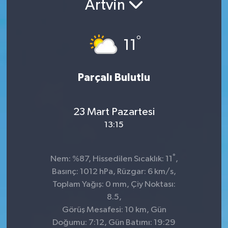
Artvin
Kültür-Sanat
°
11
Turizm
Yaşam
Parçalı Bulutlu
Spor
23 Mart Pazartesi
13:15
°
Nem: %87, Hissedilen Sıcaklık: 11
,
Basınç: 1012 hPa, Rüzgar: 6 km/s,
Toplam Yağış: 0 mm, Çiy Noktası:
8.5,
Görüş Mesafesi: 10 km, Gün
Doğumu: 7:12, Gün Batımı: 19:29