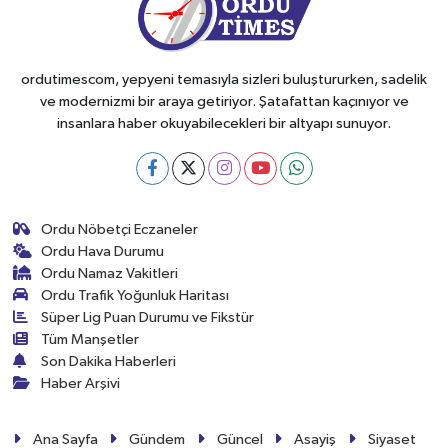
ordutimescom, yepyeni temasıyla sizleri buluştururken, sadelik
ve modernizmi bir araya getiriyor. Şatafattan kaçınıyor ve
insanlara haber okuyabilecekleri bir altyapı sunuyor.
Ordu Nöbetçi Eczaneler
Ordu Hava Durumu
Ordu Namaz Vakitleri
Ordu Trafik Yoğunluk Haritası
Süper Lig Puan Durumu ve Fikstür
Tüm Manşetler
Son Dakika Haberleri
Haber Arşivi
Ana Sayfa
Gündem
Güncel
Asayiş
Siyaset