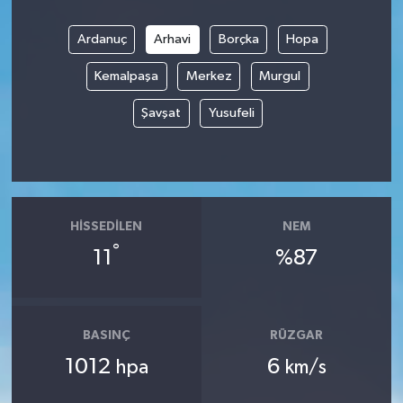
Ardanuç
Arhavi
Borçka
Hopa
Kemalpaşa
Merkez
Murgul
Şavşat
Yusufeli
HISSEDILEN
NEM
°
11
%87
BASINÇ
RÜZGAR
1012
6
hpa
km/s