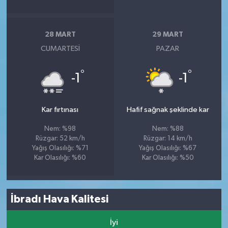
28 MART
29 MART
CUMARTESI
PAZAR
°
°
-1
-1
Kar fırtınası
Hafif sağnak şeklinde kar
Nem: %98
Nem: %88
Rüzgar: 52 km/h
Rüzgar: 14 km/h
Yağış Olasılığı: %71
Yağış Olasılığı: %67
Kar Olasılığı: %60
Kar Olasılığı: %50
İbradı Hava Kalitesi
İyi