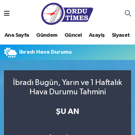
Ana Sayfa
Ordu Nöbetçi Eczaneler
Ana Sayfa
Gündem
Güncel
Asayiş
Siyaset
Gündem
Ordu Hava Durumu
İbradı Hava Durumu
Güncel
Ordu Namaz Vakitleri
Asayiş
Ordu Trafik Yoğunluk Haritası
İbradı Bugün, Yarın ve 1 Haftalık
Siyaset
Süper Lig Puan Durumu ve Fikstür
Hava Durumu Tahmini
Eğitim
Tüm Manşetler
ŞU AN
Ekonomi
Son Dakika Haberleri
Sağlık
Haber Arşivi