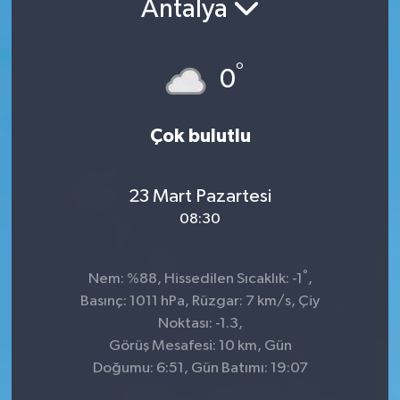
Antalya
Kültür-Sanat
°
0
Turizm
Yaşam
Çok bulutlu
Spor
23 Mart Pazartesi
08:30
°
Nem: %88, Hissedilen Sıcaklık: -1
,
Basınç: 1011 hPa, Rüzgar: 7 km/s, Çiy
Noktası: -1.3,
Görüş Mesafesi: 10 km, Gün
Doğumu: 6:51, Gün Batımı: 19:07