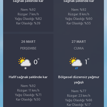
sağnak şeklinde kar
sağnak şeklinde kar
Nem: %92
Nem: %92
Rüzgar: 7 km/h
Rüzgar: 8 km/h
Yağış Olasılığı: %82
Yağış Olasılığı: %60
Kar Olasılığı: %39
Kar Olasılığı: %55
26 MART
27 MART
PERŞEMBE
CUMA
°
°
0
1
Hafif sağnak şeklinde kar
Bölgesel düzensiz yağmur
yağışlı
Nem: %92
Rüzgar: 11 km/h
Nem: %77
Yağış Olasılığı: %71
Rüzgar: 23 km/h
Kar Olasılığı: %50
Yağış Olasılığı: %66
Kar Olasılığı: %17