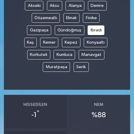
Akseki
Aksu
Alanya
Demre
Döşemealtı
Elmalı
Finike
Gazipaşa
Gündoğmuş
İbradı
Kaş
Kemer
Kepez
Konyaaltı
Korkuteli
Kumluca
Manavgat
Muratpaşa
Serik
HISSEDILEN
NEM
°
-1
%88