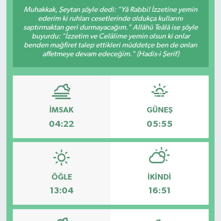
Muhakkak, Şeytan şöyle dedi: "Yâ Rabbi! İzzetine yemin
Kültür-Sanat
ederim ki ruhları cesetlerinde oldukça kullarını
saptırmaktan geri durmayacağım." Allâhü Teâlâ ise şöyle
buyurdu: "İzzetim ve Celâlime yemin olsun ki onlar
Turizm
benden mağfiret talep ettikleri müddetçe ben de onları
affetmeye devam edeceğim." (Hadis-i Şerif)
Yaşam
Spor
İMSAK
GÜNEŞ
04:22
05:55
ÖĞLE
İKINDI
13:04
16:51