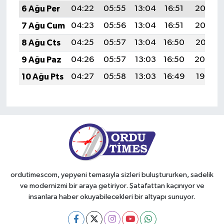
6 Ağu Per
04:22
05:55
13:04
16:51
20:03
7 Ağu Cum
04:23
05:56
13:04
16:51
20:02
8 Ağu Cts
04:25
05:57
13:04
16:50
20:01
9 Ağu Paz
04:26
05:57
13:03
16:50
20:00
10 Ağu Pts
04:27
05:58
13:03
16:49
19:58
ordutimescom, yepyeni temasıyla sizleri buluştururken, sadelik
ve modernizmi bir araya getiriyor. Şatafattan kaçınıyor ve
insanlara haber okuyabilecekleri bir altyapı sunuyor.