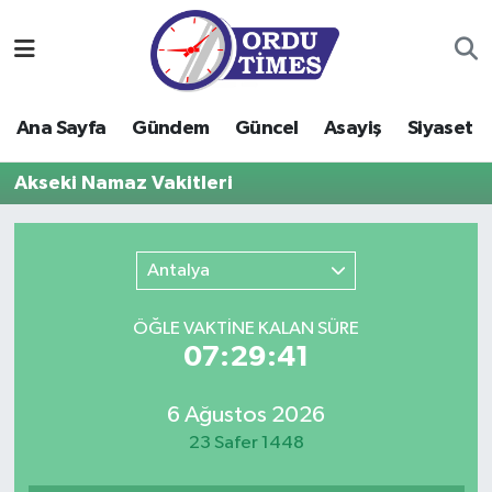
Ana Sayfa
Ordu Nöbetçi Eczaneler
Ana Sayfa
Gündem
Güncel
Asayiş
Siyaset
Gündem
Ordu Hava Durumu
Akseki Namaz Vakitleri
Güncel
Ordu Namaz Vakitleri
Asayiş
Ordu Trafik Yoğunluk Haritası
Antalya
Siyaset
Süper Lig Puan Durumu ve Fikstür
ÖĞLE VAKTİNE KALAN SÜRE
07:29:41
Eğitim
Tüm Manşetler
6 Ağustos 2026
Ekonomi
Son Dakika Haberleri
23 Safer 1448
Sağlık
Haber Arşivi