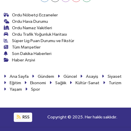
Ordu Nöbetçi Eczaneler
Ordu Hava Durumu
Ordu Namaz Vakitleri
Ordu Trafik Yoğunluk Haritası
Süper Lig Puan Durumu ve Fikstür
Tüm Manşetler
Son Dakika Haberleri
Haber Arşivi
Ana Sayfa
Gündem
Güncel
Asayiş
Siyaset
Eğitim
Ekonomi
Sağlık
Kültür-Sanat
Turizm
Yaşam
Spor
RSS
Copyright © 2025. Her hakkı saklıdır.