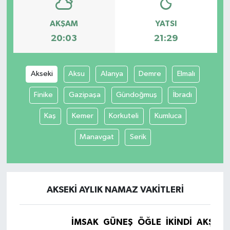
AKŞAM
YATSI
20:03
21:29
Akseki
Aksu
Alanya
Demre
Elmalı
Finike
Gazipaşa
Gündoğmuş
İbradı
Kaş
Kemer
Korkuteli
Kumluca
Manavgat
Serik
AKSEKI AYLIK NAMAZ VAKITLERI
İMSAK
GÜNEŞ
ÖĞLE
İKINDI
AKŞAM